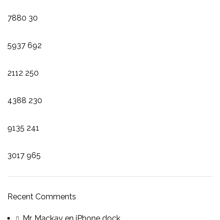
7880
30
5937
692
2112
250
4388
230
9135
241
3017
965
Recent Comments
Mr. Mackay
en
iPhone dock