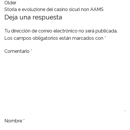
Older
Storia e evoluzione dei casino sicuri non AAMS
Deja una respuesta
Tu dirección de correo electrónico no será publicada.
Los campos obligatorios están marcados con
*
Comentario
*
Nombre
*