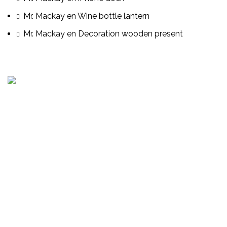
Mr. Mackay
en
Wine bottle lantern
Mr. Mackay
en
Decoration wooden present
Consultoría, auditoria de procesos, servicios de
cumplimiento, capacitación presencial o virtual, gestión
de proyectos y mas.
Senda 4 Norte Polígono L casa 2, Residencial San Antonio,
Santa Tecla
Oficina: (+503) 2252 1805
Whatsapp: (+503) 6042 2248