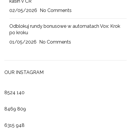
kasin v ČR
02/05/2026
No Comments
Odblokuj rundy bonusowe w automatach Vox: Krok
po kroku
01/05/2026
No Comments
OUR INSTAGRAM
8524
140
8469
809
6315
948