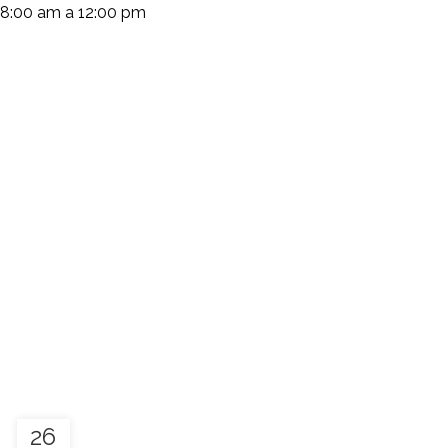
 8:00 am a 12:00 pm
(+503) 2252 1805
Solicita tu cotización
Inspiration
26
INSPIRATION