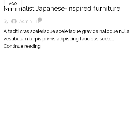
AGO
Minimalist Japanese-inspired furniture
1
By
Admin
A taciti cras scelerisque scelerisque gravida natoque nulla
vestibulum turpis primis adipiscing faucibus scele...
Continue reading
 reservados.