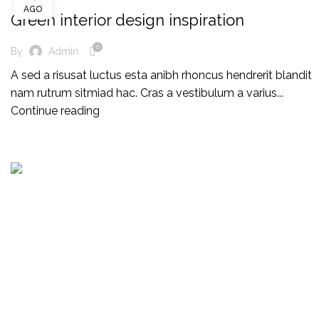
AGO
Green interior design inspiration
0
By
Admin
A sed a risusat luctus esta anibh rhoncus hendrerit blandit
nam rutrum sitmiad hac. Cras a vestibulum a varius...
Continue reading
Consultoría, auditoria de procesos, servicios de
cumplimiento, capacitación presencial o virtual, gestión
de proyectos y mas.
BPOSV.COM
– Copyright
2019 -2026 Todos los derechos