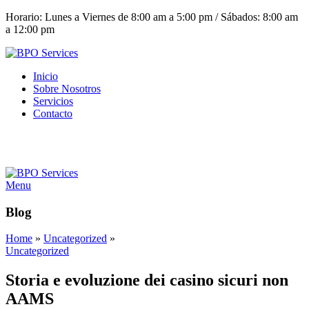
Horario: Lunes a Viernes de 8:00 am a 5:00 pm / Sábados: 8:00 am
a 12:00 pm
Inicio
Sobre Nosotros
Servicios
Contacto
(+503) 2252 1805
Solicita tu cotización
Menu
Blog
Home
»
Uncategorized
»
Uncategorized
Storia e evoluzione dei casino sicuri non
AAMS