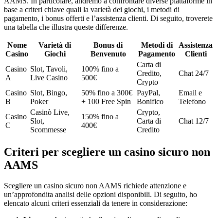
AAMS. In particolare, andremo a confrontare diverse piattaforme in
base a criteri chiave quali la varietà dei giochi, i metodi di
pagamento, i bonus offerti e l’assistenza clienti. Di seguito, troverete
una tabella che illustra queste differenze.
Nome
Varietà di
Bonus di
Metodi di
Assistenza
Casino
Giochi
Benvenuto
Pagamento
Clienti
Carta di
Casino
Slot, Tavoli,
100% fino a
Credito,
Chat 24/7
A
Live Casino
500€
Crypto
Casino
Slot, Bingo,
50% fino a 300€
PayPal,
Email e
B
Poker
+ 100 Free Spin
Bonifico
Telefono
Casinò Live,
Crypto,
Casino
150% fino a
Slot,
Carta di
Chat 12/7
C
400€
Scommesse
Credito
Criteri per scegliere un casino sicuro non
AAMS
Scegliere un casino sicuro non AAMS richiede attenzione e
un’approfondita analisi delle opzioni disponibili. Di seguito, ho
elencato alcuni criteri essenziali da tenere in considerazione: