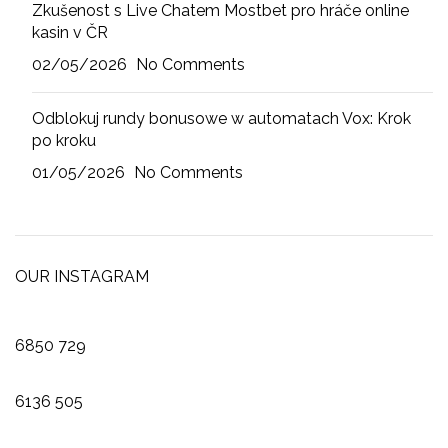
Zkušenost s Live Chatem Mostbet pro hráče online
kasin v ČR
02/05/2026
No Comments
Odblokuj rundy bonusowe w automatach Vox: Krok
po kroku
01/05/2026
No Comments
OUR INSTAGRAM
6850
729
6136
505