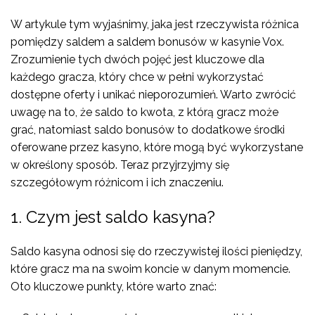
W artykule tym wyjaśnimy, jaka jest rzeczywista różnica
pomiędzy saldem a saldem bonusów w kasynie Vox.
Zrozumienie tych dwóch pojęć jest kluczowe dla
każdego gracza, który chce w pełni wykorzystać
dostępne oferty i unikać nieporozumień. Warto zwrócić
uwagę na to, że saldo to kwota, z którą gracz może
grać, natomiast saldo bonusów to dodatkowe środki
oferowane przez kasyno, które mogą być wykorzystane
w określony sposób. Teraz przyjrzyjmy się
szczegółowym różnicom i ich znaczeniu.
1. Czym jest saldo kasyna?
Saldo kasyna odnosi się do rzeczywistej ilości pieniędzy,
które gracz ma na swoim koncie w danym momencie.
Oto kluczowe punkty, które warto znać: