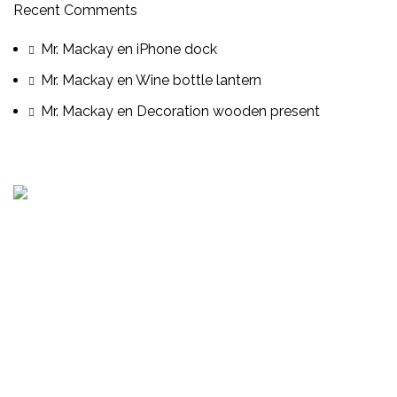
Recent Comments
Mr. Mackay
en
iPhone dock
Mr. Mackay
en
Wine bottle lantern
Mr. Mackay
en
Decoration wooden present
Consultoría, auditoria de procesos, servicios de
cumplimiento, capacitación presencial o virtual, gestión
de proyectos y mas.
Senda 4 Norte Polígono L casa 2, Residencial San Antonio,
Santa Tecla
Oficina: (+503) 2252 1805