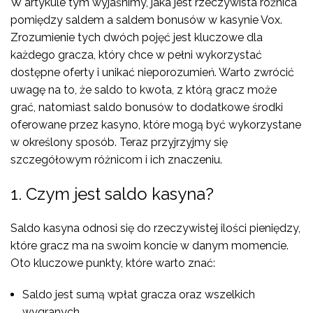
W artykule tym wyjaśnimy, jaka jest rzeczywista różnica
pomiędzy saldem a saldem bonusów w kasynie Vox.
Zrozumienie tych dwóch pojęć jest kluczowe dla
każdego gracza, który chce w pełni wykorzystać
dostępne oferty i unikać nieporozumień. Warto zwrócić
uwagę na to, że saldo to kwota, z którą gracz może
grać, natomiast saldo bonusów to dodatkowe środki
oferowane przez kasyno, które mogą być wykorzystane
w określony sposób. Teraz przyjrzyjmy się
szczegółowym różnicom i ich znaczeniu.
1. Czym jest saldo kasyna?
Saldo kasyna odnosi się do rzeczywistej ilości pieniędzy,
które gracz ma na swoim koncie w danym momencie.
Oto kluczowe punkty, które warto znać:
Saldo jest sumą wpłat gracza oraz wszelkich
wygranych.