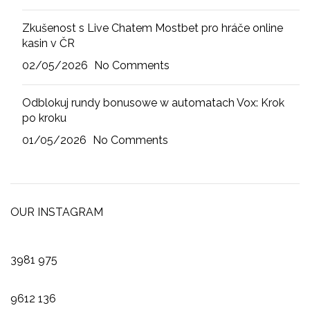
Zkušenost s Live Chatem Mostbet pro hráče online
kasin v ČR
02/05/2026
No Comments
Odblokuj rundy bonusowe w automatach Vox: Krok
po kroku
01/05/2026
No Comments
OUR INSTAGRAM
3981
975
9612
136