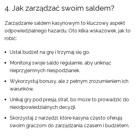
4. Jak zarządzać swoim saldem?
Zarządzanie saldem kasynowym to kluczowy aspekt
odpowiedzialnego hazardu. Oto kilka wskazówek, jak to
robić:
Ustal budżet na grę i trzymaj się go.
Monitoruj swoje saldo regularnie, aby uniknąć
nieprzyjemnych niespodzianek.
Wykorzystuj bonusy, ale z pełnym zrozumieniem ich
warunków.
Unikaj gry pod presją strat, bo może to prowadzić do
nieodpowiedzialnych decyzji.
Skorzystaj z narzędzi, które kasyna często oferują
swoim graczom do zarządzania czasem i budżetem.