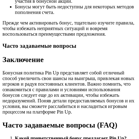
участия в бонусной акции.
Бонусы могут быть недоступны для некоторых методов
пополнения счета.
Прежде чем активировать бонус, тщательно изучите правила,
чтобы избежать неприятных ситуаций и вовремя
воспользоваться преимуществами предложения.
Часто задаваемые вопросы
Заключение
Бонусная политика Pin Up представляет собой отличный
способ увеличить свои шансы на выигрыш, привлекая новых
игроков и радуя постоянных клиентов. Важно помнить, что
ознакомиться с правилами и условиями использования
бонусов следует еще до их активации, чтобы избежать
недоразумений. Поняв детали предоставляемых бонусов и их
условия, вы сможете расслабиться и насладиться игровым
процессом на платформе Pin Up.
Часто задаваемые вопросы (FAQ)
Какой приветственный бонус предлагает Pin Up?