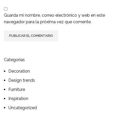
Guarda mi nombre, correo electrónico y web en este
navegador para la próxima vez que comente.
Categorías
Decoration
Design trends
Furniture
Inspiration
Uncategorized