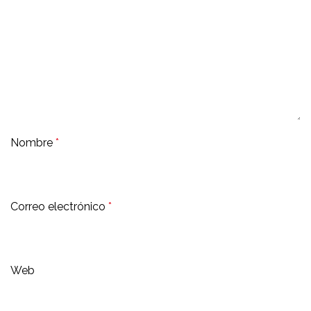
Nombre
*
Correo electrónico
*
Web