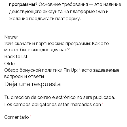
программы?
Основные требования — это наличие
действующего аккаунта на платформе 1win и
желание продвигать платформу.
Newer
1win скачать и партнерские программы: Как это
может быть выгодно для вас?
Back to list
Older
Обзор бонусной политики Pin Up: Часто задаваемые
вопросы и ответы
Deja una respuesta
Tu dirección de correo electrónico no será publicada.
Los campos obligatorios están marcados con
*
Comentario
*