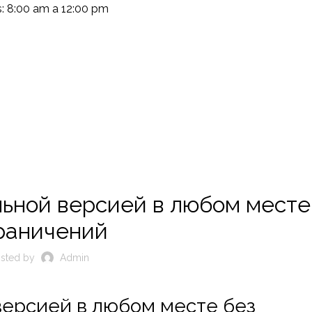
s: 8:00 am a 12:00 pm
(+503) 2252 1805
Solicita tu cotización
UNCATEGORIZED
льной версией в любом месте
раничений
sted by
Admin
версией в любом месте без