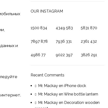
OUR INSTAGRAM
мобильных
1500
834
4349
583
5831
870
ми,
7897
878
7936
331
2361
432
данных и
4986
77
9022
397
3826
291
Recent Comments
Следуйте
Mr. Mackay
en
iPhone dock
Mr. Mackay
en
Wine bottle lantern
 интернет.
Mr. Mackay
en
Decoration wooden