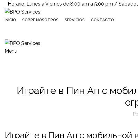
Horario: Lunes a Viernes de 8:00 am a 5:00 pm / Sábado
INICIO
SOBRE NOSOTROS
SERVICIOS
CONTACTO
Menu
Blog
Играйте в Пин Ап с моби
ог
Po
Играйте в Пин Ап с мобильной 