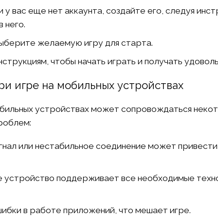
 у вас еще нет аккаунта, создайте его, следуя инст
 него.
выберите желаемую игру для старта.
струкциям, чтобы начать играть и получать удоволь
ри игре на мобильных устройствах
обильных устройствах может сопровождаться неко
роблем:
гнал или нестабильное соединение может привести
е устройство поддерживает все необходимые техн
шибки в работе приложений, что мешает игре.