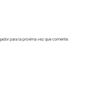
gador para la próxima vez que comente.