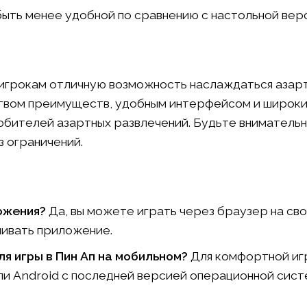
ыть менее удобной по сравнению с настольной вер
 игрокам отличную возможность наслаждаться азар
еством преимуществ, удобным интерфейсом и широк
любителей азартных развлечений. Будьте внимательн
 ограничений.
ложения?
Да, вы можете играть через браузер на св
ивать приложение.
я игры в Пин Ап на мобильном?
Для комфортной иг
ли Android с последней версией операционной сист