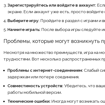
Зарегистрируйтесь или войдите в аккаунт:
Если
экране. Если аккаунт уже есть, просто войдите в
Выберите игру:
Пройдите в раздел с играми и 
Начните играть:
После выбора игры следуйте ин
Проблемы, которые могут возникнуть п
Несмотря на множество преимуществ, игра на м
трудностями. Вот несколько распространенных п
Проблемы с интернет-соединением:
Слабый си
задержкам или потере соединения.
Совместимость устройств:
Убедитесь, что ваш
работы мобильной версии.
Технические ошибки:
Иногда могут возникать о