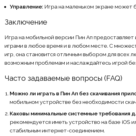
Управление:
Игра на маленьком экране может б
Заключение
Игра на мобильной версии Пин Ап предоставляет
играми в любое время и в любом месте. С множ
игр, она становится отличным выбором для всех 
возможным проблемам и наслаждайтесь игрой без
Часто задаваемые вопросы (FAQ)
Можно ли играть в Пин Ап без скачивания при
мобильном устройстве без необходимости скач
Каковы минимальные системные требования дл
рекомендуется иметь устройство на базе iOS и
стабильным интернет-соединением.