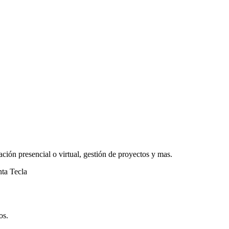
ación presencial o virtual, gestión de proyectos y mas.
nta Tecla
os.