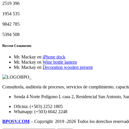
2519
396
1954
535
9842
785
5394
508
Recent Comments
Mr. Mackay
en
iPhone dock
Mr. Mackay
en
Wine bottle lantern
Mr. Mackay
en
Decoration wooden present
Consultoría, auditoria de procesos, servicios de cumplimiento, capacit
Senda 4 Norte Polígono L casa 2, Residencial San Antonio, Sa
Oficina: (+503) 2252 1805
Whatsapp: (+503) 6042 2248
BPOSV.COM
– Copyright
2019 -2026 Todos los derechos reservad