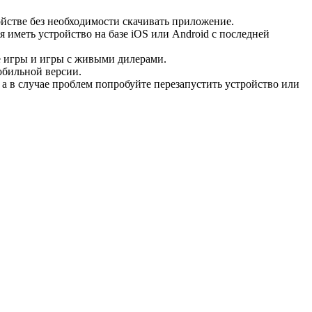
ойстве без необходимости скачивать приложение.
иметь устройство на базе iOS или Android с последней
е игры и игры с живыми дилерами.
обильной версии.
а в случае проблем попробуйте перезапустить устройство или