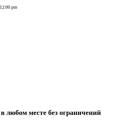
 12:00 pm
(+503) 2252 1805
Solicita tu cotización
 в любом месте без ограничений