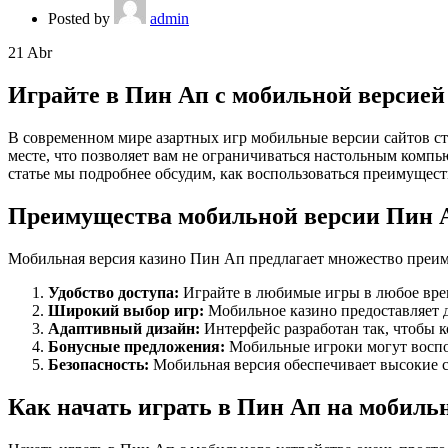
Posted by
admin
21
Abr
Играйте в Пин Ап с мобильной версией
В современном мире азартных игр мобильные версии сайтов ст
месте, что позволяет вам не ограничиваться настольным комп
статье мы подробнее обсудим, как воспользоваться преимущес
Преимущества мобильной версии Пин 
Мобильная версия казино Пин Ап предлагает множество преим
Удобство доступа:
Играйте в любимые игры в любое время
Широкий выбор игр:
Мобильное казино предоставляет д
Адаптивный дизайн:
Интерфейс разработан так, чтобы к
Бонусные предложения:
Мобильные игроки могут воспо
Безопасность:
Мобильная версия обеспечивает высокие 
Как начать играть в Пин Ап на мобиль