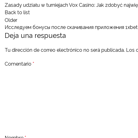
Zasady udziału w turniejach Vox Casino: Jak zdobyć najw
Back to list
Older
Исследуем бонусы после скачивания приложения 1xbet
Deja una respuesta
Tu dirección de correo electrónico no será publicada.
Los 
Comentario
*
Nombre
*