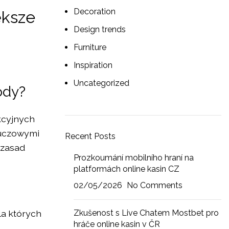
Decoration
ększe
Design trends
Furniture
Inspiration
Uncategorized
ody?
kcyjnych
luczowymi
Recent Posts
 zasad
Prozkoumání mobilního hraní na
platformách online kasin CZ
02/05/2026
No Comments
la których
Zkušenost s Live Chatem Mostbet pro
hráče online kasin v ČR