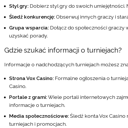
Styl gry:
Dobierz styl gry do swoich umiejętności. N
Śledź konkurencję:
Obserwuj innych graczy i stara
Grupa wsparcia:
Dołącz do społeczności graczy w
uzyskać porady.
Gdzie szukać informacji o turniejach?
Informacje o nadchodzących turniejach możesz zna
Strona Vox Casino:
Formalne ogłoszenia o turniejac
Casino.
Portale z grami:
Wiele portali internetowych zajm
informacje o turniejach.
Media społecznościowe:
Śledź konta Vox Casino n
turniejach i promocjach.