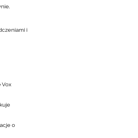
nie.
dczeniami i
e Vox
kuje
acje o