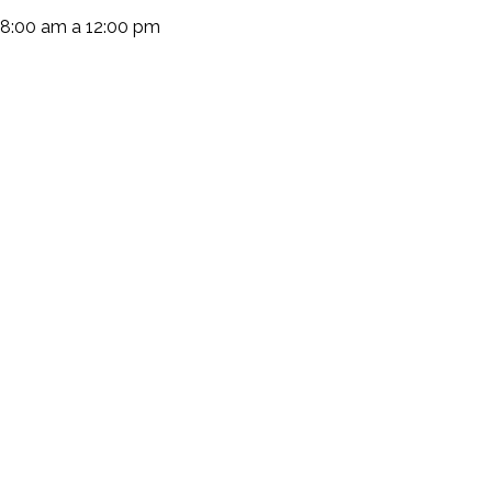
 8:00 am a 12:00 pm
(+503) 2252 1805
Solicita tu cotización
Blog
UNCATEGORIZED