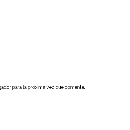
gador para la próxima vez que comente.