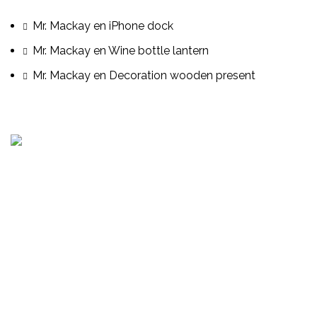
Mr. Mackay
en
iPhone dock
Mr. Mackay
en
Wine bottle lantern
Mr. Mackay
en
Decoration wooden present
Consultoría, auditoria de procesos, servicios de
cumplimiento, capacitación presencial o virtual, gestión
de proyectos y mas.
Senda 4 Norte Polígono L casa 2, Residencial San Antonio,
Santa Tecla
Oficina: (+503) 2252 1805
Whatsapp: (+503) 6042 2248