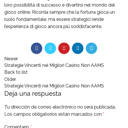
loro possibilità di successo e divertirsi nel mondo del
gioco online. Ricorda sempre che la fortuna gioca un
ruolo fondamentale, ma essere strategici rende
l’esperienza di gioco ancora più soddisfacente.
Newer
Strategie Vincenti nei Migliori Casino Non AAMS
Back to list
Older
Strategie Vincenti nei Migliori Casino Non AAMS
Deja una respuesta
Tu dirección de correo electrónico no será publicada.
Los campos obligatorios están marcados con
*
Comentario
*