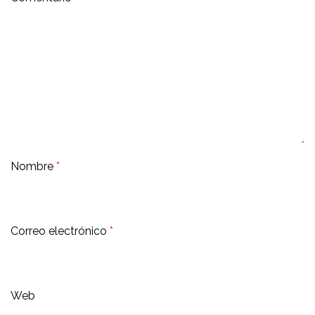
Nombre
*
Correo electrónico
*
Web