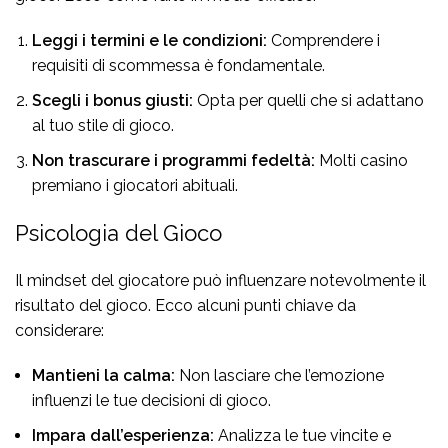
Leggi i termini e le condizioni:
Comprendere i
requisiti di scommessa è fondamentale.
Scegli i bonus giusti:
Opta per quelli che si adattano
al tuo stile di gioco.
Non trascurare i programmi fedeltà:
Molti casino
premiano i giocatori abituali.
Psicologia del Gioco
Il mindset del giocatore può influenzare notevolmente il
risultato del gioco. Ecco alcuni punti chiave da
considerare:
Mantieni la calma:
Non lasciare che l’emozione
influenzi le tue decisioni di gioco.
Impara dall’esperienza:
Analizza le tue vincite e