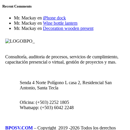
Recent Comments
Mr. Mackay
en
iPhone dock
Mr. Mackay
en
Wine bottle lantern
Mr. Mackay
en
Decoration wooden present
Consultoría, auditoria de procesos, servicios de cumplimiento,
capacitación presencial o virtual, gestión de proyectos y mas.
Senda 4 Norte Polígono L casa 2, Residencial San
Antonio, Santa Tecla
Oficina: (+503) 2252 1805
Whatsapp: (+503) 6042 2248
BPOSV.COM
– Copyright
2019 -2026 Todos los derechos