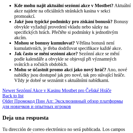
Kde mohu najít aktuální sezónní akce v Mostbet?
Aktuální
akce najdete na oficiálních stránkách kasina v sekci
promoakcí.
Jaké jsou typické podmínky pro získání bonusů?
Bonusy
obvykle vyžadují provedení vkladu nebo sázky na
specifických hrách. Přečtěte si podmínky k jednotlivým
akcím.
Mohou se bonusy kumulovat?
Většina bonusů není
kumulativních, je třeba dodržovat specifikace každé akce.
Jak často se mění sezónní akce?
Sezónní akce se mění
podle kalendáře a obvykle se objevují při významných
svátcích a ročních obdobích.
Mohu se účastnit promo akcí jako nový hráč?
Ano, nové
nabídky jsou dostupné jak pro nové, tak pro stávající hráče.
Vždy je dobré se seznámit s aktuálními nabídkami.
Newer
Sezónní Akce v Kasinu Mostbet pro Češské Hráče
Back to list
Older
Промокод Пин Ап: Эксклюзивный обзор платформы
для новичков и опытных игроков
Deja una respuesta
Tu dirección de correo electrónico no será publicada.
Los campos