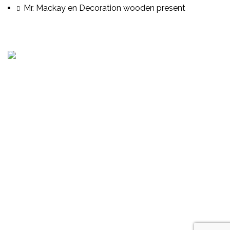
Mr. Mackay
en
Decoration wooden present
Consultoría, auditoria de procesos, servicios de
cumplimiento, capacitación presencial o virtual, gestión
de proyectos y mas.
Senda 4 Norte Polígono L casa 2, Residencial San Antonio,
Santa Tecla
Oficina: (+503) 2252 1805
Whatsapp: (+503) 6042 2248
BPOSV.COM
– Copyright
2019 -2026 Todos los
derechos reservados.