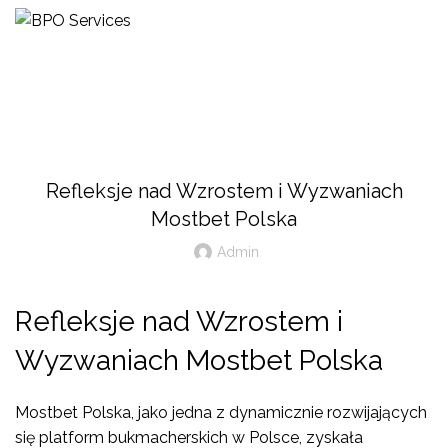
Blog
UNCATEGORIZED
Refleksje nad Wzrostem i Wyzwaniach
Mostbet Polska
Admin
Refleksje nad Wzrostem i
Wyzwaniach Mostbet Polska
Mostbet Polska, jako jedna z dynamicznie rozwijających
się platform bukmacherskich w Polsce, zyskała