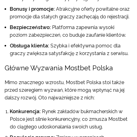
Bonusy i promocje:
Atrakcyjne oferty powitalne oraz
promocje dla stałych graczy zachęcają do rejestracji.
Bezpieczeństwo:
Platforma zapewnia wysoki
poziom zabezpieczeń, co buduje zaufanie klientów.
Obsługa klienta:
Szybka i efektywna pomoc dla
graczy zwiększa satysfakcję z korzystania z serwisu.
Główne Wyzwania Mostbet Polska
Mimo znacznego wzrostu, Mostbet Polska stoi także
przed szeregiem wyzwań, które mogą wpłynąć na jej
dalszy rozwój. Oto najważniejsze z nich:
Konkurencja:
Rynek zakładów bukmacherskich w
Polsce jest silnie konkurencyjny, co zmusza Mostbet
do ciągłego udoskonalania swoich usług.