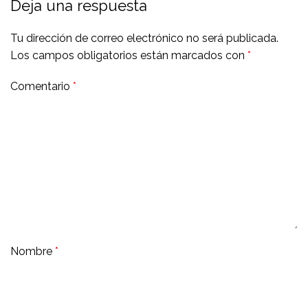
Deja una respuesta
Tu dirección de correo electrónico no será publicada.
Los campos obligatorios están marcados con
*
Comentario
*
Nombre
*