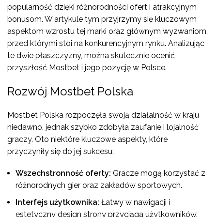
popularność dzięki różnorodności ofert i atrakcyjnym
bonusom. W artykule tym przyjrzymy się kluczowym
aspektom wzrostu tej marki oraz głównym wyzwaniom,
przed którymi stoi na konkurencyjnym rynku. Analizując
te dwie płaszczyzny, można skutecznie ocenić
przyszłość Mostbet i jego pozycję w Polsce.
Rozwój Mostbet Polska
Mostbet Polska rozpoczęła swoją działalność w kraju
niedawno, jednak szybko zdobyła zaufanie i lojalność
graczy. Oto niektóre kluczowe aspekty, które
przyczyniły się do jej sukcesu:
Wszechstronność oferty:
Gracze mogą korzystać z
różnorodnych gier oraz zakładów sportowych.
Interfejs użytkownika:
Łatwy w nawigacji i
estetyczny design strony przyciąga użytkowników.