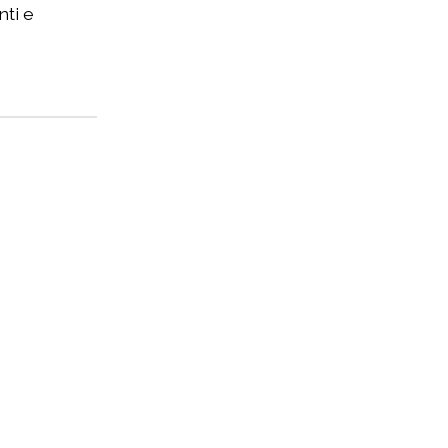
nti e