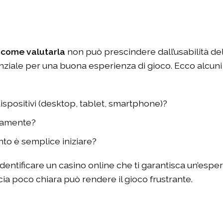
: come valutarla
non può prescindere dall’usabilità del
senziale per una buona esperienza di gioco. Ecco alcuni
dispositivi (desktop, tablet, smartphone)?
idamente?
anto è semplice iniziare?
dentificare un casino online che ti garantisca un’esper
cia poco chiara può rendere il gioco frustrante.