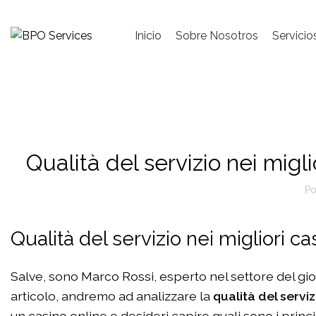
Inicio
Sobre Nosotros
Servicio
Blog
Qualità del servizio nei mig
Po
Qualità del servizio nei migliori 
Salve, sono Marco Rossi, esperto nel settore del gi
articolo, andremo ad analizzare la
qualità del servi
un casino online e desideri capire quali sono i princip