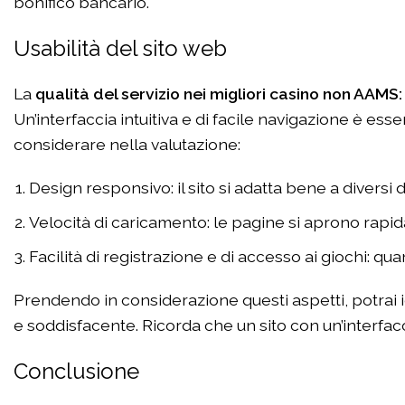
bonifico bancario.
Usabilità del sito web
La
qualità del servizio nei migliori casino non AAMS
Un’interfaccia intuitiva e di facile navigazione è es
considerare nella valutazione:
Design responsivo: il sito si adatta bene a diversi 
Velocità di caricamento: le pagine si aprono rap
Facilità di registrazione e di accesso ai giochi: qu
Prendendo in considerazione questi aspetti, potrai i
e soddisfacente. Ricorda che un sito con un’interfac
Conclusione