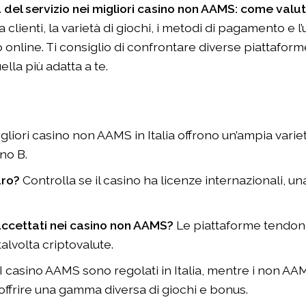
à del servizio nei migliori casino non AAMS: come valu
clienti, la varietà di giochi, i metodi di pagamento e l’
no online. Ti consiglio di confrontare diverse piattaform
la più adatta a te.
gliori casino non AAMS in Italia offrono un’ampia variet
no B.
uro?
Controlla se il casino ha licenze internazionali, u
ccettati nei casino non AAMS?
Le piattaforme tendon
talvolta criptovalute.
I casino AAMS sono regolati in Italia, mentre i non A
offrire una gamma diversa di giochi e bonus.