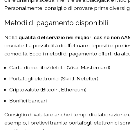
Personalmente, consiglio di provare prima diversi gio
Metodi di pagamento disponibili
Nella
qualità del servizio nei migliori casino non A
cruciale. La possibilità di effettuare depositi e prel
comodità. Ecco i metodi di pagamento offerti da alc
Carte di credito/debito (Visa, Mastercard)
Portafogli elettronici (Skrill, Neteller)
Criptovalute (Bitcoin, Ethereum)
Bonifici bancari
Consiglio di valutare anche i tempi di elaborazione
esempio, i prelievi tramite portafogli elettronici son