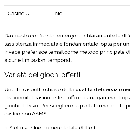
Casino C
No
Da questo confronto, emergono chiaramente le differ
l’assistenza immediata è fondamentale, opta per un 
invece preferisce l’email come metodo principale di
alcune limitazioni temporali.
Varietà dei giochi offerti
Un altro aspetto chiave della
qualità del servizio n
disponibili. I casino online offrono una gamma di opz
giochi dal vivo. Per scegliere la piattaforma che fa 
casino non AAMS:
Slot machine: numero totale di titoli