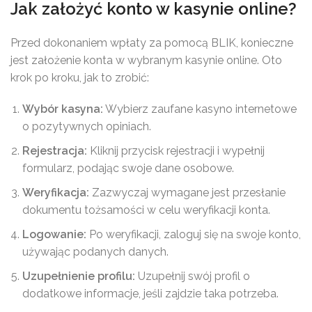
Jak założyć konto w kasynie online?
Przed dokonaniem wpłaty za pomocą BLIK, konieczne
jest założenie konta w wybranym kasynie online. Oto
krok po kroku, jak to zrobić:
Wybór kasyna:
Wybierz zaufane kasyno internetowe
o pozytywnych opiniach.
Rejestracja:
Kliknij przycisk rejestracji i wypełnij
formularz, podając swoje dane osobowe.
Weryfikacja:
Zazwyczaj wymagane jest przesłanie
dokumentu tożsamości w celu weryfikacji konta.
Logowanie:
Po weryfikacji, zaloguj się na swoje konto,
używając podanych danych.
Uzupełnienie profilu:
Uzupełnij swój profil o
dodatkowe informacje, jeśli zajdzie taka potrzeba.