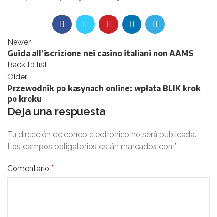
Newer
Guida all’iscrizione nei casino italiani non AAMS
Back to list
Older
Przewodnik po kasynach online: wpłata BLIK krok
po kroku
Deja una respuesta
Tu dirección de correo electrónico no será publicada.
Los campos obligatorios están marcados con
*
Comentario
*