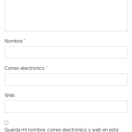
Nombre
*
Correo electrónico
*
Web
Guarda mi nombre, correo electrónico y web en este