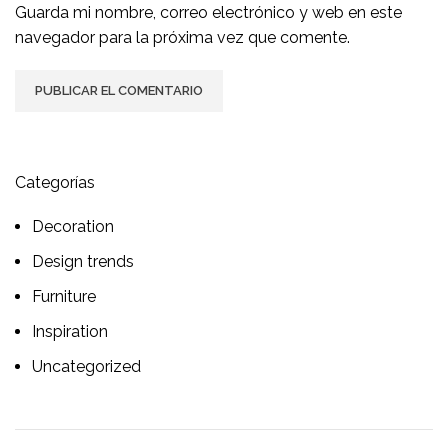
Guarda mi nombre, correo electrónico y web en este
navegador para la próxima vez que comente.
Categorías
Decoration
Design trends
Furniture
Inspiration
Uncategorized