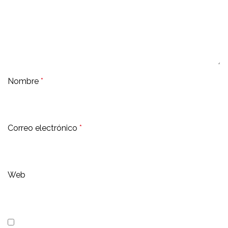
Nombre
*
Correo electrónico
*
Web