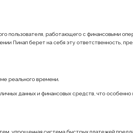
ого пользователя, работающего с финансовыми опе
нии Пинап берет на себя эту ответственность, пре
ме реального времени.
ичных данных и финансовых средств, что особенно 
стем, упрощенная система быстрых платежей предл