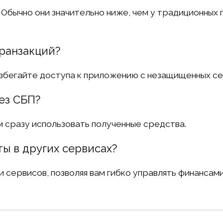
. Обычно они значительно ниже, чем у традиционных
транзакций?
збегайте доступа к приложению с незащищенных се
ез СБП?
м сразу использовать полученные средства.
ты в других сервисах?
и сервисов, позволяя вам гибко управлять финансами