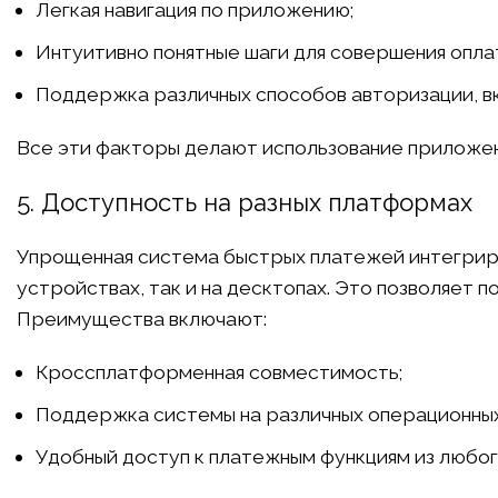
Легкая навигация по приложению;
Интуитивно понятные шаги для совершения опла
Поддержка различных способов авторизации, в
Все эти факторы делают использование приложени
5. Доступность на разных платформах
Упрощенная система быстрых платежей интегриро
устройствах, так и на десктопах. Это позволяет 
Преимущества включают:
Кроссплатформенная совместимость;
Поддержка системы на различных операционных
Удобный доступ к платежным функциям из любог