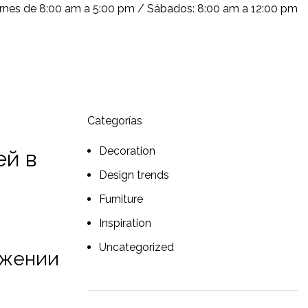
iernes de 8:00 am a 5:00 pm / Sábados: 8:00 am a 12:00 pm
(+503) 2252 1805
Solicita tu cotización
Categorías
Decoration
ей в
Design trends
Furniture
Inspiration
Uncategorized
ожении