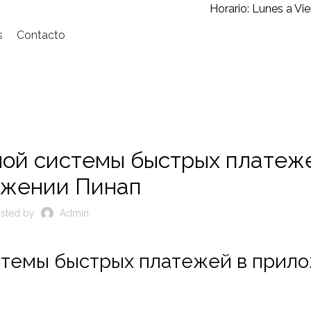
Horario: Lunes a V
s
Contacto
UNCATEGORIZED
ой системы быстрых платеж
ожении Пинап
sted by
Admin
темы быстрых платежей в прил