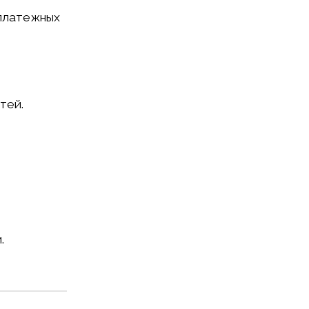
 платежных
тей.
.