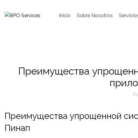
Inicio
Sobre Nosotros
Servicio
Blog
Преимущества упрощенн
прил
Po
Преимущества упрощенной сис
Пинап