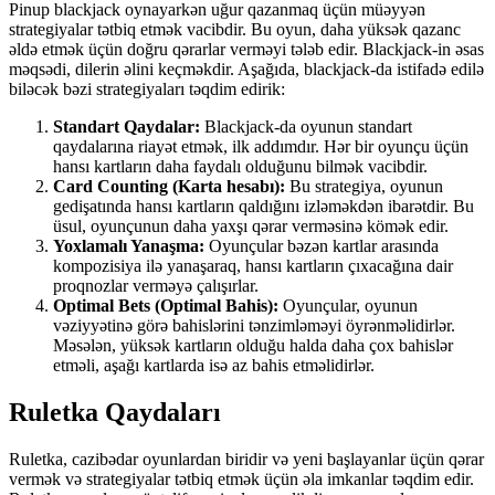
Pinup blackjack oynayarkən uğur qazanmaq üçün müəyyən
strategiyalar tətbiq etmək vacibdir. Bu oyun, daha yüksək qazanc
əldə etmək üçün doğru qərarlar verməyi tələb edir. Blackjack-in əsas
məqsədi, dilerin əlini keçməkdir. Aşağıda, blackjack-da istifadə edilə
biləcək bəzi strategiyaları təqdim edirik:
Standart Qaydalar:
Blackjack-da oyunun standart
qaydalarına riayət etmək, ilk addımdır. Hər bir oyunçu üçün
hansı kartların daha faydalı olduğunu bilmək vacibdir.
Card Counting (Karta hesabı):
Bu strategiya, oyunun
gedişatında hansı kartların qaldığını izləməkdən ibarətdir. Bu
üsul, oyunçunun daha yaxşı qərar verməsinə kömək edir.
Yoxlamalı Yanaşma:
Oyunçular bəzən kartlar arasında
kompozisiya ilə yanaşaraq, hansı kartların çıxacağına dair
proqnozlar verməyə çalışırlar.
Optimal Bets (Optimal Bahis):
Oyunçular, oyunun
vəziyyətinə görə bahislərini tənzimləməyi öyrənməlidirlər.
Məsələn, yüksək kartların olduğu halda daha çox bahislər
etməli, aşağı kartlarda isə az bahis etməlidirlər.
Ruletka Qaydaları
Ruletka, cazibədar oyunlardan biridir və yeni başlayanlar üçün qərar
vermək və strategiyalar tətbiq etmək üçün əla imkanlar təqdim edir.