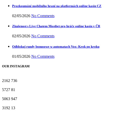
Prozkoumání mobilního hraní na platformách online kasin CZ
02/05/2026
No Comments
Zkušenost s Live Chatem Mostbet pro hráče online kasin v ČR
02/05/2026
No Comments
Odblokuj rundy bonusowe w automatach Vox: Krok po kroku
01/05/2026
No Comments
OUR INSTAGRAM
2162
736
5727
81
5063
947
3192
13