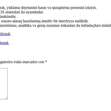
ək, yükləmə düyməsini basın və quraşdırma prosesini izləyin.
OS sistemləri ilə uyumludur.
mümkündür.
ri nəzərə alaraq hazırlanmış intuitiv bir interfeysə malikdir.
 tənzimləmə, analitika və geniş məzmun imkanları ilə istifadəçilərə üstün
tdirmək
dirmək
gatorios están marcados con
*