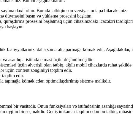
məlisiniz. Bunlar aşağıdakılardır:
aytına daxil olun. Burada tətbiqin son versiyasını tapa biləcəksiniz.
ə düyməsini basın və yükləmə prosesini başlatın.
 quraşdırma prosesini başlatmaq üçün cihazınızdakı icazələri təsdiqləm
əyə başlayın.
ük fəaliyyətlərinizi daha səmərəli aparmağa kömək edir. Aşağıdakılar, ist
ğı və asanlıqla istifadə etməsi üçün düşünülmüşdür.
temləri üçün əlverişli olan tətbiq, ağıllı mobil cihazlarda rahat şəkildə i
lər üçün content zənginliyi təqdim edir.
r təqdim edir.
qla tapmağa kömək edən optimallaşdırılmış sistemə malikdir.
əl bir vasitədir. Onun funksiyaları və istifadəsinin asanlığı sayəsində, 
i üçün uyğun bir seçməkdir. Geniş imkanlar təqdim edən bu tətbiq, müasi