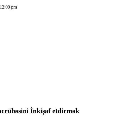
 12:00 pm
(+503) 2252 1805
Solicita tu cotización
crübəsini İnkişaf etdirmək