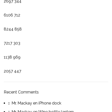
2697
344
6106
712
8244
858
7217
303
1138
969
2057
447
Recent Comments
Mr. Mackay
en
iPhone dock
Mr. Mackay
en
Wine bottle lantern