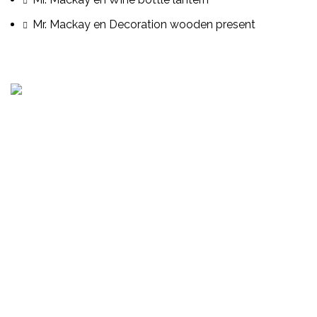
Mr. Mackay
en
Decoration wooden present
Consultoría, auditoria de procesos, servicios de
cumplimiento, capacitación presencial o virtual, gestión
de proyectos y mas.
Senda 4 Norte Polígono L casa 2, Residencial San Antonio,
Santa Tecla
Oficina: (+503) 2252 1805
Whatsapp: (+503) 6042 2248
BPOSV.COM
– Copyright
2019 -2026 Todos los