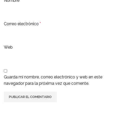
Nombre
*
Correo electrónico
*
Web
Guarda mi nombre, correo electrónico y web en este
navegador para la próxima vez que comente.