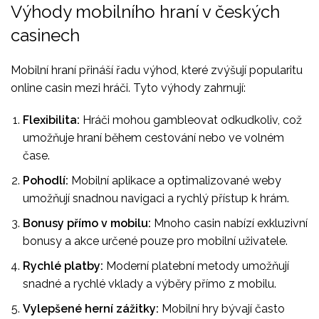
Výhody mobilního hraní v českých
casinech
Mobilní hraní přináší řadu výhod, které zvýšují popularitu
online casin mezi hráči. Tyto výhody zahrnují:
Flexibilita:
Hráči mohou gambleovat odkudkoliv, což
umožňuje hraní během cestování nebo ve volném
čase.
Pohodlí:
Mobilní aplikace a optimalizované weby
umožňují snadnou navigaci a rychlý přístup k hrám.
Bonusy přímo v mobilu:
Mnoho casin nabízí exkluzivní
bonusy a akce určené pouze pro mobilní uživatele.
Rychlé platby:
Moderní platební metody umožňují
snadné a rychlé vklady a výběry přímo z mobilu.
Vylepšené herní zážitky:
Mobilní hry bývají často