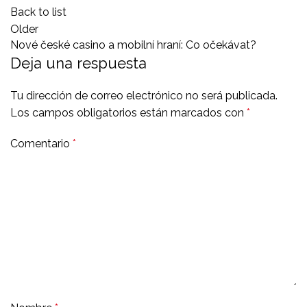
Back to list
Older
Nové české casino a mobilní hraní: Co očekávat?
Deja una respuesta
Tu dirección de correo electrónico no será publicada.
Los campos obligatorios están marcados con
*
Comentario
*