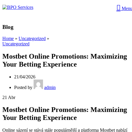
Men
Blog
Home
»
Uncategorized
»
Uncategorized
Mostbet Online Promotions: Maximizing
Your Betting Experience
21/04/2026
Posted by
admin
21
Abr
Mostbet Online Promotions: Maximizing
Your Betting Experience
Online sázení se stává stále populárnější a platforma Mostbet nabízí