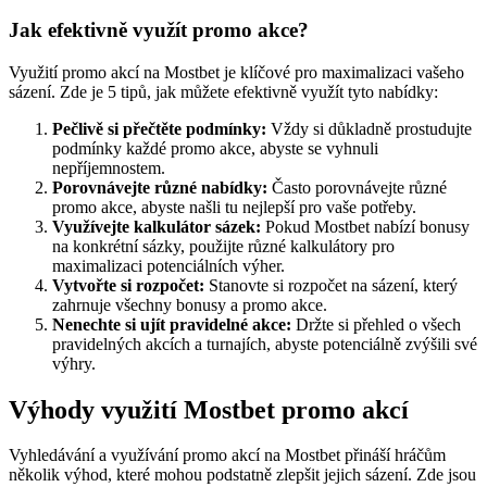
Jak efektivně využít promo akce?
Využití promo akcí na Mostbet je klíčové pro maximalizaci vašeho
sázení. Zde je 5 tipů, jak můžete efektivně využít tyto nabídky:
Pečlivě si přečtěte podmínky:
Vždy si důkladně prostudujte
podmínky každé promo akce, abyste se vyhnuli
nepříjemnostem.
Porovnávejte různé nabídky:
Často porovnávejte různé
promo akce, abyste našli tu nejlepší pro vaše potřeby.
Využívejte kalkulátor sázek:
Pokud Mostbet nabízí bonusy
na konkrétní sázky, použijte různé kalkulátory pro
maximalizaci potenciálních výher.
Vytvořte si rozpočet:
Stanovte si rozpočet na sázení, který
zahrnuje všechny bonusy a promo akce.
Nenechte si ujít pravidelné akce:
Držte si přehled o všech
pravidelných akcích a turnajích, abyste potenciálně zvýšili své
výhry.
Výhody využití Mostbet promo akcí
Vyhledávání a využívání promo akcí na Mostbet přináší hráčům
několik výhod, které mohou podstatně zlepšit jejich sázení. Zde jsou