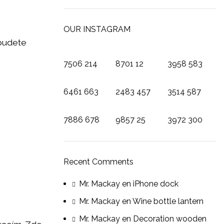
OUR INSTAGRAM
 budete
7506
214
8701
12
3958
583
6461
663
2483
457
3514
587
7886
678
9857
25
3972
300
Recent Comments
Mr. Mackay
en
iPhone dock
Mr. Mackay
en
Wine bottle lantern
Mr. Mackay
en
Decoration wooden