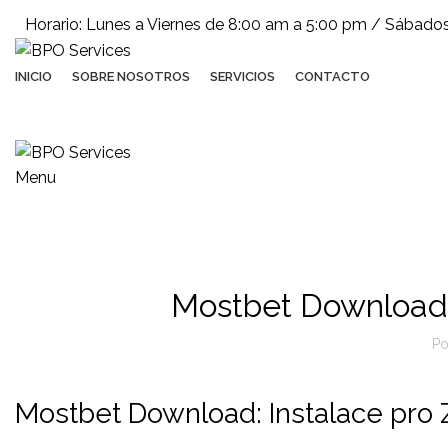
Horario: Lunes a Viernes de 8:00 am a 5:00 pm / Sábado
INICIO
SOBRE NOSOTROS
SERVICIOS
CONTACTO
Menu
Blog
Mostbet Download:
Po
Mostbet Download: Instalace pro 