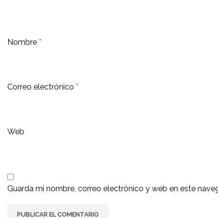
Nombre
*
Correo electrónico
*
Web
Guarda mi nombre, correo electrónico y web en este nave