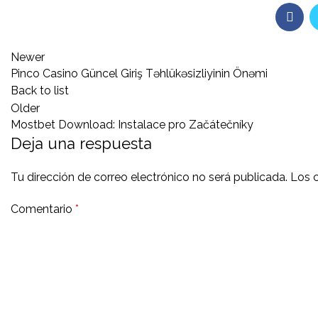
Newer
Pinco Casino Güncel Giriş Təhlükəsizliyinin Önəmi
Back to list
Older
Mostbet Download: Instalace pro Začátečníky
Deja una respuesta
Tu dirección de correo electrónico no será publicada.
Los 
Comentario
*