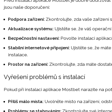
Před instalací aplikace Mostbet je dobré dodržova
jsou naše doporučení:
Podpora zařízení:
Zkontrolujte, zda vaše zařízení 
Aktualizace systému:
Ujistěte se, že váš operační
Bezpečnostní nastavení:
Povolte instalaci aplikac
Stabilní internetové připojení:
Ujistěte se, že máte
instalace.
Prostor na zařízení:
Zkontrolujte, zda máte dostate
Vyřešení problémů s instalací
Pokud při instalaci aplikace Mostbet narazíte na po
Příliš málo místa:
Uvolněte místo na zařízení, ods
Problémy se stahováním:
Zkontrolujte své interne