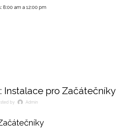
s: 8:00 am a 12:00 pm
(+503) 2252 1805
Solicita tu cotización
UNCATEGORIZED
 Instalace pro Začátečníky
sted by
Admin
Začátečníky