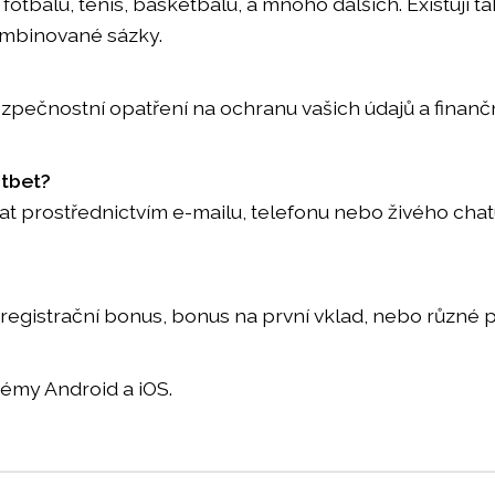
otbalu, tenis, basketbalu, a mnoho dalších. Existují t
kombinované sázky.
ezpečnostní opatření na ochranu vašich údajů a finanč
tbet?
 prostřednictvím e-mailu, telefonu nebo živého chat
 registrační bonus, bonus na první vklad, nebo různé
témy Android a iOS.