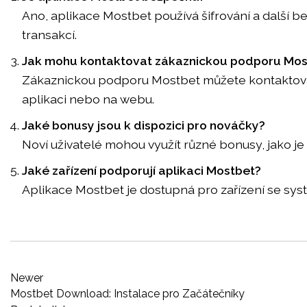
Ano, aplikace Mostbet používá šifrování a další b
transakcí.
Jak mohu kontaktovat zákaznickou podporu Mos
Zákaznickou podporu Mostbet můžete kontaktovat
aplikaci nebo na webu.
Jaké bonusy jsou k dispozici pro nováčky?
Noví uživatelé mohou využít různé bonusy, jako je
Jaké zařízení podporují aplikaci Mostbet?
Aplikace Mostbet je dostupná pro zařízení se sys
Newer
Mostbet Download: Instalace pro Začátečníky