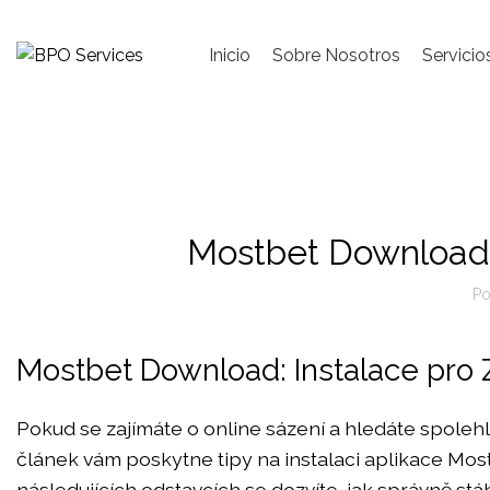
Inicio
Sobre Nosotros
Servicio
Blog
Mostbet Download:
Po
Mostbet Download: Instalace pro 
Pokud se zajímáte o online sázení a hledáte spolehl
článek vám poskytne tipy na instalaci aplikace Most
následujících odstavcích se dozvíte, jak správně st