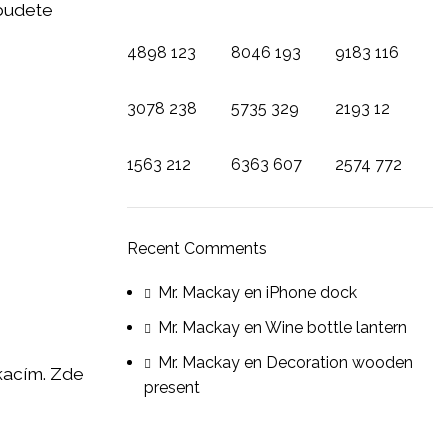
 budete
4898
123
8046
193
9183
116
3078
238
5735
329
2193
12
1563
212
6363
607
2574
772
Recent Comments
Mr. Mackay
en
iPhone dock
Mr. Mackay
en
Wine bottle lantern
Mr. Mackay
en
Decoration wooden
kacím. Zde
present