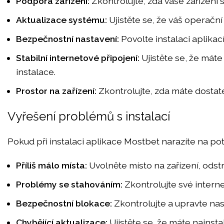
Podpora zařízení:
Zkontrolujte, zda vaše zařízení 
Aktualizace systému:
Ujistěte se, že váš operační
Bezpečnostní nastavení:
Povolte instalaci aplikac
Stabilní internetové připojení:
Ujistěte se, že máte
instalace.
Prostor na zařízení:
Zkontrolujte, zda máte dostate
Vyřešení problémů s instalací
Pokud při instalaci aplikace Mostbet narazíte na po
Příliš málo místa:
Uvolněte místo na zařízení, ods
Problémy se stahováním:
Zkontrolujte své interne
Bezpečnostní blokace:
Zkontrolujte a upravte nas
Chybějící aktualizace:
Ujistěte se, že máte nains