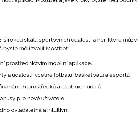
í širokou škálu sportovních událostí a her, které může
 byste měli zvolit Mostbet:
ní prostřednictvím mobilní aplikace.
y a události, včetně fotbalu, basketbalu a esportů.
finančních prostředků a osobních údajů.
onusy pro nové uživatele.
no ovladatelná a intuitivní.