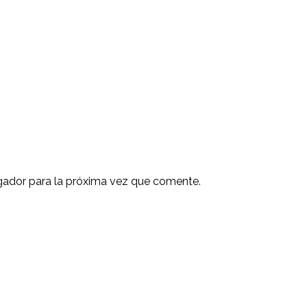
gador para la próxima vez que comente.