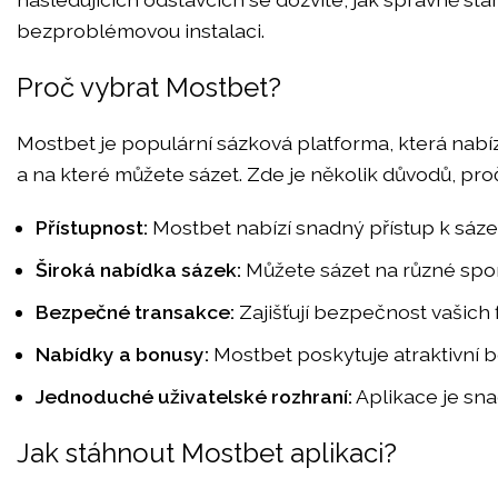
bezproblémovou instalaci.
Proč vybrat Mostbet?
Mostbet je populární sázková platforma, která nabíz
a na které můžete sázet. Zde je několik důvodů, proč
Přístupnost:
Mostbet nabízí snadný přístup k sáze
Široká nabídka sázek:
Můžete sázet na různé sport
Bezpečné transakce:
Zajišťují bezpečnost vašich 
Nabídky a bonusy:
Mostbet poskytuje atraktivní b
Jednoduché uživatelské rozhraní:
Aplikace je snad
Jak stáhnout Mostbet aplikaci?