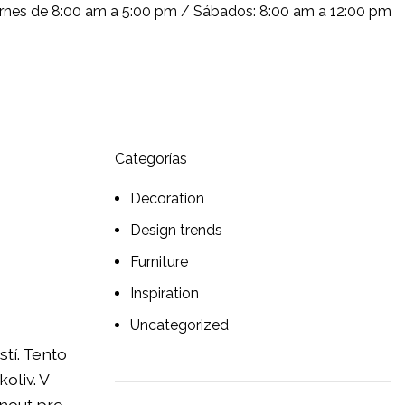
iernes de 8:00 am a 5:00 pm / Sábados: 8:00 am a 12:00 pm
(+503) 2252 1805
Solicita tu cotización
Categorías
Decoration
Design trends
Furniture
Inspiration
Uncategorized
tí. Tento
oliv. V
knout pro