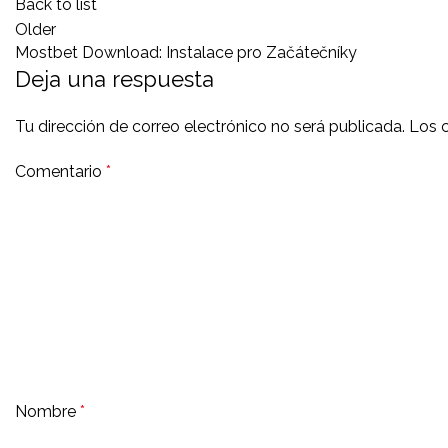
Back to list
Older
Mostbet Download: Instalace pro Začátečníky
Deja una respuesta
Tu dirección de correo electrónico no será publicada.
Los 
Comentario
*
Nombre
*