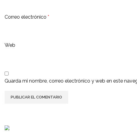
Correo electrónico
*
Web
Guarda mi nombre, correo electrónico y web en este nave