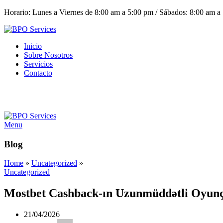
Horario: Lunes a Viernes de 8:00 am a 5:00 pm / Sábados: 8:00 am a
Inicio
Sobre Nosotros
Servicios
Contacto
Menu
Blog
Home
»
Uncategorized
»
Uncategorized
Mostbet Cashback-ın Uzunmüddətli Oyunçu
21/04/2026