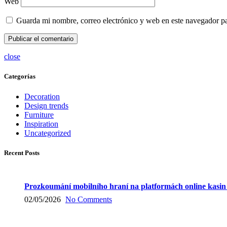
Web
Guarda mi nombre, correo electrónico y web en este navegador p
close
Categorías
Decoration
Design trends
Furniture
Inspiration
Uncategorized
Recent Posts
Prozkoumání mobilního hraní na platformách online kasi
02/05/2026
No Comments