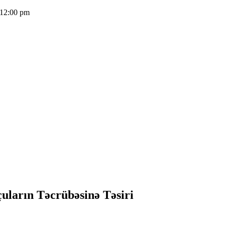
 12:00 pm
(+503) 2252 1805
Solicita tu cotización
ların Təcrübəsinə Təsiri