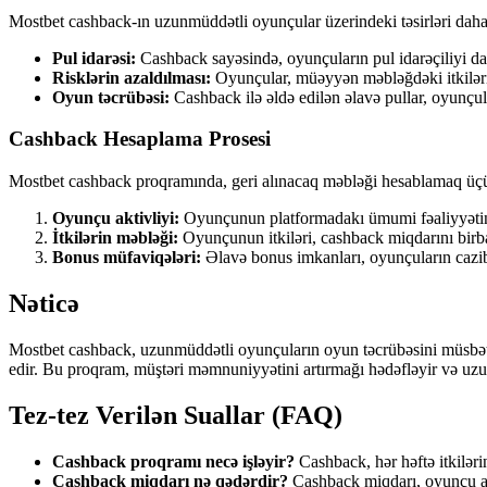
Mostbet cashback-ın uzunmüddətli oyunçular üzerindeki təsirləri daha d
Pul idarəsi:
Cashback sayəsində, oyunçuların pul idarəçiliyi dah
Risklərin azaldılması:
Oyunçular, müəyyən məbləğdəki itkilərini
Oyun təcrübəsi:
Cashback ilə əldə edilən əlavə pullar, oyunçul
Cashback Hesaplama Prosesi
Mostbet cashback proqramında, geri alınacaq məbləği hesablamaq üçün
Oyunçu aktivliyi:
Oyunçunun platformadakı ümumi fəaliyyətin
İtkilərin məbləği:
Oyunçunun itkiləri, cashback miqdarını birbaş
Bonus müfaviqələri:
Əlavə bonus imkanları, oyunçuların cazibəs
Nəticə
Mostbet cashback, uzunmüddətli oyunçuların oyun təcrübəsini müsbət ş
edir. Bu proqram, müştəri məmnuniyyətini artırmağı hədəfləyir və uzu
Tez-tez Verilən Suallar (FAQ)
Cashback proqramı necə işləyir?
Cashback, hər həftə itkilərin
Cashback miqdarı nə qədərdir?
Cashback miqdarı, oyunçu akti