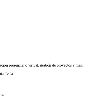
ación presencial o virtual, gestión de proyectos y mas.
nta Tecla
os.