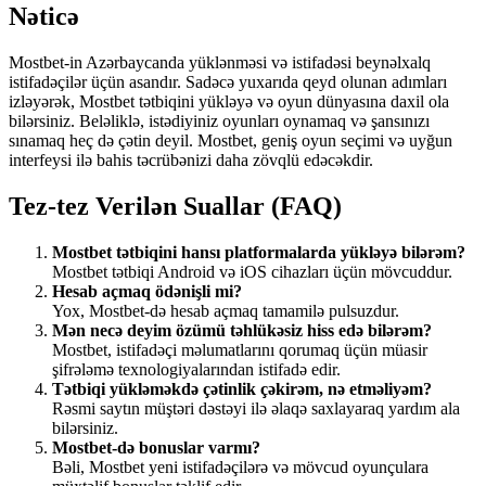
Nəticə
Mostbet-in Azərbaycanda yüklənməsi və istifadəsi beynəlxalq
istifadəçilər üçün asandır. Sadəcə yuxarıda qeyd olunan adımları
izləyərək, Mostbet tətbiqini yükləyə və oyun dünyasına daxil ola
bilərsiniz. Beləliklə, istədiyiniz oyunları oynamaq və şansınızı
sınamaq heç də çətin deyil. Mostbet, geniş oyun seçimi və uyğun
interfeysi ilə bahis təcrübənizi daha zövqlü edəcəkdir.
Tez-tez Verilən Suallar (FAQ)
Mostbet tətbiqini hansı platformalarda yükləyə bilərəm?
Mostbet tətbiqi Android və iOS cihazları üçün mövcuddur.
Hesab açmaq ödənişli mi?
Yox, Mostbet-də hesab açmaq tamamilə pulsuzdur.
Mən necə deyim özümü təhlükəsiz hiss edə bilərəm?
Mostbet, istifadəçi məlumatlarını qorumaq üçün müasir
şifrələmə texnologiyalarından istifadə edir.
Tətbiqi yükləməkdə çətinlik çəkirəm, nə etməliyəm?
Rəsmi saytın müştəri dəstəyi ilə əlaqə saxlayaraq yardım ala
bilərsiniz.
Mostbet-də bonuslar varmı?
Bəli, Mostbet yeni istifadəçilərə və mövcud oyunçulara