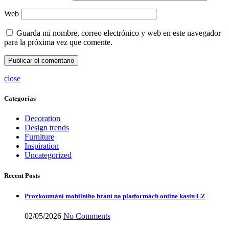
Web
Guarda mi nombre, correo electrónico y web en este navegador
para la próxima vez que comente.
close
Categorías
Decoration
Design trends
Furniture
Inspiration
Uncategorized
Recent Posts
Prozkoumání mobilního hraní na platformách online kasin CZ
02/05/2026
No Comments