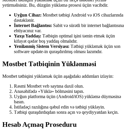
yetirməlisiniz. Bu, düzgün yükləmə prosesi üçün vacibdir.
Uyğun Cihaz:
Mostbet tətbiqi Android və iOS cihazlarında
dəstəklənir.
İnternet Bağlantısı:
Sabit və sürətli bir internet bağlantısına
ehtiyacınız var.
Yaxşı Yaddaş:
Tətbiqin optimal işini təmin etmək üçün
kifayət qədər boş yaddaş olmalıdır.
Yenilənmiş Sistem Versiyası:
Tətbiqi yükləmək üçün son
software update-in quraşdırılmış olması lazımdır.
Mostbet Tətbiqinin Yüklənməsi
Mostbet tətbiqini yükləmək üçün aşağıdakı addımları izləyin:
Rəsmi Mostbet veb saytına daxil olun.
Anasəhifədə «Yüklə» bölməsini tapın.
Uyğun platforma üçün (Android/iOS) yükləmə düyməsinə
basın.
İstifadəçi razılığına qəbul edin və tətbiqi yükləyin.
Tətbiqi quraşdırdıqdan sonra açın və qeydiyyatdan keçin.
Hesab Açmaq Proseduru