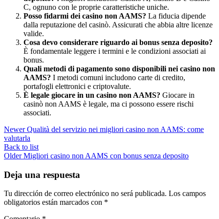
C, ognuno con le proprie caratteristiche uniche.
Posso fidarmi dei casino non AAMS?
La fiducia dipende
dalla reputazione del casinò. Assicurati che abbia altre licenze
valide.
Cosa devo considerare riguardo ai bonus senza deposito?
È fondamentale leggere i termini e le condizioni associati ai
bonus.
Quali metodi di pagamento sono disponibili nei casino non
AAMS?
I metodi comuni includono carte di credito,
portafogli elettronici e criptovalute.
È legale giocare in un casino non AAMS?
Giocare in
casinò non AAMS è legale, ma ci possono essere rischi
associati.
Newer
Qualità del servizio nei migliori casino non AAMS: come
valutarla
Back to list
Older
Migliori casino non AAMS con bonus senza deposito
Deja una respuesta
Tu dirección de correo electrónico no será publicada.
Los campos
obligatorios están marcados con
*
Comentario
*