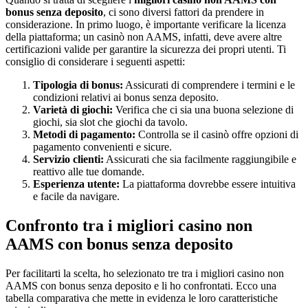
bonus senza deposito
, ci sono diversi fattori da prendere in
considerazione. In primo luogo, è importante verificare la licenza
della piattaforma; un casinò non AAMS, infatti, deve avere altre
certificazioni valide per garantire la sicurezza dei propri utenti. Ti
consiglio di considerare i seguenti aspetti:
Tipologia di bonus:
Assicurati di comprendere i termini e le
condizioni relativi ai bonus senza deposito.
Varietà di giochi:
Verifica che ci sia una buona selezione di
giochi, sia slot che giochi da tavolo.
Metodi di pagamento:
Controlla se il casinò offre opzioni di
pagamento convenienti e sicure.
Servizio clienti:
Assicurati che sia facilmente raggiungibile e
reattivo alle tue domande.
Esperienza utente:
La piattaforma dovrebbe essere intuitiva
e facile da navigare.
Confronto tra i migliori casino non
AAMS con bonus senza deposito
Per facilitarti la scelta, ho selezionato tre tra i migliori casino non
AAMS con bonus senza deposito e li ho confrontati. Ecco una
tabella comparativa che mette in evidenza le loro caratteristiche