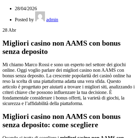
28/04/2026
Posted by
admin
28
Abr
Migliori casino non AAMS con bonus
senza deposito
Mi chiamo Marco Rossi e sono un esperto nel settore dei giochi
online. Oggi voglio parlare dei migliori casino non AAMS con
bonus senza deposito. La crescente popolarità dei casinò online ha
reso la scelta di una piattaforma adatta una vera sfida. Questo
articolo è progettato per aiutarti a trovare i migliori siti, analizzando i
criteri chiave che possono influenzare la tua decisione. È
fondamentale considerare i bonus offerti, la varietà di giochi, la
sicurezza e l’affidabilità della piattaforma.
Migliori casino non AAMS con bonus
senza deposito: come scegliere
Quando si tratta di scegliere i
migliori casino non AAMS con