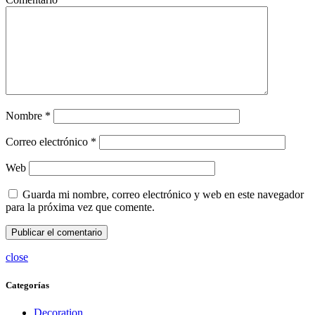
Nombre
*
Correo electrónico
*
Web
Guarda mi nombre, correo electrónico y web en este navegador
para la próxima vez que comente.
close
Categorías
Decoration