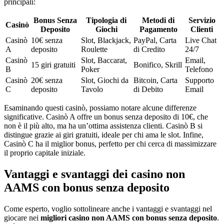
principali:
Bonus Senza
Tipologia di
Metodi di
Servizio
Casinò
Deposito
Giochi
Pagamento
Clienti
Casinò
10€ senza
Slot, Blackjack,
PayPal, Carta
Live Chat
A
deposito
Roulette
di Credito
24/7
Casinò
Slot, Baccarat,
Email,
15 giri gratuiti
Bonifico, Skrill
B
Poker
Telefono
Casinò
20€ senza
Slot, Giochi da
Bitcoin, Carta
Supporto
C
deposito
Tavolo
di Debito
Email
Esaminando questi casinò, possiamo notare alcune differenze
significative. Casinò A offre un bonus senza deposito di 10€, che
non è il più alto, ma ha un’ottima assistenza clienti. Casinò B si
distingue grazie ai giri gratuiti, ideale per chi ama le slot. Infine,
Casinò C ha il miglior bonus, perfetto per chi cerca di massimizzare
il proprio capitale iniziale.
Vantaggi e svantaggi dei casino non
AAMS con bonus senza deposito
Come esperto, voglio sottolineare anche i vantaggi e svantaggi nel
giocare nei
migliori casino non AAMS con bonus senza deposito
.