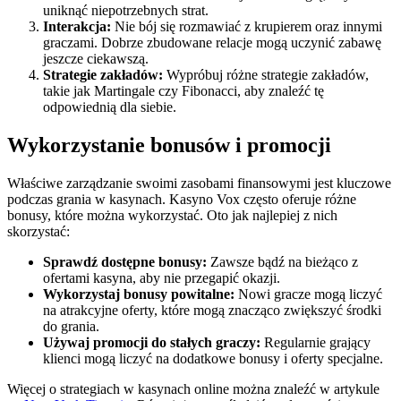
uniknąć niepotrzebnych strat.
Interakcja:
Nie bój się rozmawiać z krupierem oraz innymi
graczami. Dobrze zbudowane relacje mogą uczynić zabawę
jeszcze ciekawszą.
Strategie zakładów:
Wypróbuj różne strategie zakładów,
takie jak Martingale czy Fibonacci, aby znaleźć tę
odpowiednią dla siebie.
Wykorzystanie bonusów i promocji
Właściwe zarządzanie swoimi zasobami finansowymi jest kluczowe
podczas grania w kasynach. Kasyno Vox często oferuje różne
bonusy, które można wykorzystać. Oto jak najlepiej z nich
skorzystać:
Sprawdź dostępne bonusy:
Zawsze bądź na bieżąco z
ofertami kasyna, aby nie przegapić okazji.
Wykorzystaj bonusy powitalne:
Nowi gracze mogą liczyć
na atrakcyjne oferty, które mogą znacząco zwiększyć środki
do grania.
Używaj promocji do stałych graczy:
Regularnie grający
klienci mogą liczyć na dodatkowe bonusy i oferty specjalne.
Więcej o strategiach w kasynach online można znaleźć w artykule