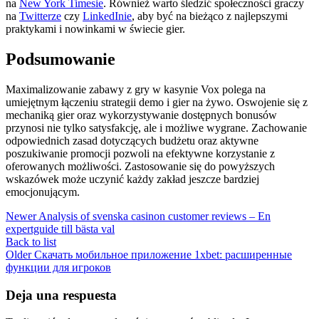
na
New York Timesie
. Również warto śledzić społeczności graczy
na
Twitterze
czy
LinkedInie
, aby być na bieżąco z najlepszymi
praktykami i nowinkami w świecie gier.
Podsumowanie
Maximalizowanie zabawy z gry w kasynie Vox polega na
umiejętnym łączeniu strategii demo i gier na żywo. Oswojenie się z
mechaniką gier oraz wykorzystywanie dostępnych bonusów
przynosi nie tylko satysfakcję, ale i możliwe wygrane. Zachowanie
odpowiednich zasad dotyczących budżetu oraz aktywne
poszukiwanie promocji pozwoli na efektywne korzystanie z
oferowanych możliwości. Zastosowanie się do powyższych
wskazówek może uczynić każdy zakład jeszcze bardziej
emocjonującym.
Newer
Analysis of svenska casinon customer reviews – En
expertguide till bästa val
Back to list
Older
Скачать мобильное приложение 1xbet: расширенные
функции для игроков
Deja una respuesta