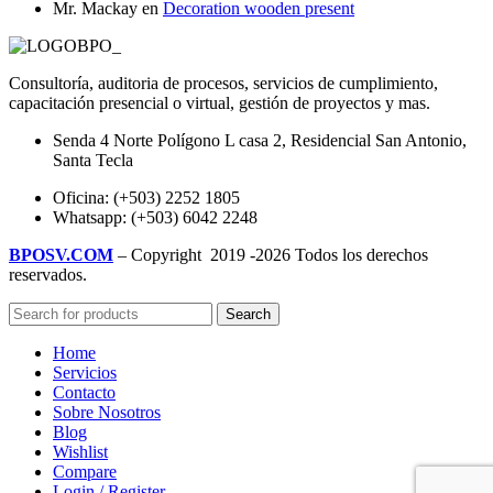
Mr. Mackay
en
Decoration wooden present
Consultoría, auditoria de procesos, servicios de cumplimiento,
capacitación presencial o virtual, gestión de proyectos y mas.
Senda 4 Norte Polígono L casa 2, Residencial San Antonio,
Santa Tecla
Oficina: (+503) 2252 1805
Whatsapp: (+503) 6042 2248
BPOSV.COM
– Copyright
2019 -2026 Todos los derechos
reservados.
Search
Home
Servicios
Contacto
Sobre Nosotros
Blog
Wishlist
Compare
Login / Register