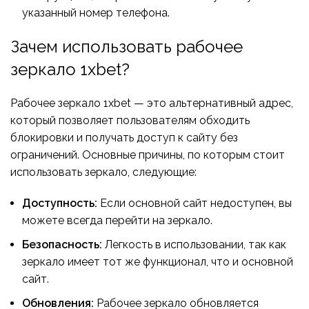
указанный номер телефона.
Зачем использовать рабочее
зеркало 1xbet?
Рабочее зеркало 1xbet — это альтернативный адрес,
который позволяет пользователям обходить
блокировки и получать доступ к сайту без
ограничений. Основные причины, по которым стоит
использовать зеркало, следующие:
Доступность:
Если основной сайт недоступен, вы
можете всегда перейти на зеркало.
Безопасность:
Легкость в использовании, так как
зеркало имеет тот же функционал, что и основной
сайт.
Обновления:
Рабочее зеркало обновляется