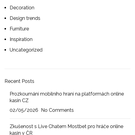
Decoration
Design trends
Furniture
Inspiration
Uncategorized
Recent Posts
Prozkoumání mobilního hraní na platformách online
kasin CZ
02/05/2026
No Comments
Zkušenost s Live Chatem Mostbet pro hráče online
kasin v ČR