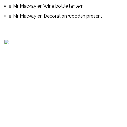
Mr. Mackay
en
Wine bottle lantern
Mr. Mackay
en
Decoration wooden present
Consultoría, auditoria de procesos, servicios de
cumplimiento, capacitación presencial o virtual, gestión
de proyectos y mas.
Senda 4 Norte Polígono L casa 2, Residencial San Antonio,
Santa Tecla
Oficina: (+503) 2252 1805
Whatsapp: (+503) 6042 2248