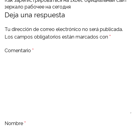
Как зарегистрироваться на 1xbet: официальный сайт
зеркало рабочее на сегодня
Deja una respuesta
Tu dirección de correo electrónico no será publicada.
Los campos obligatorios están marcados con
*
Comentario
*
Nombre
*