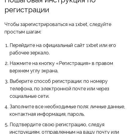
регистрации
Чтобы зарегистрироваться на 1xbet, следуйте
простым шагам:
Перейдите на официальный сайт 1xbet или его
рабочее зеркало.
Нажмите на кнопку «Регистрация» в правом
верхнем углу экрана.
Выберите способ регистрации: по номеру
телефона, по электронной почте или через
социальные сети.
Заполните все необходимые поля: личные данные,
контактная информация, пароль.
Подтвердите свою регистрацию, следуя
инструкциям, отправленным на вашу почту или