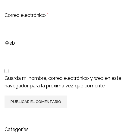
Correo electrónico
*
Web
Guarda mi nombre, correo electrónico y web en este
navegador para la próxima vez que comente.
Categorías