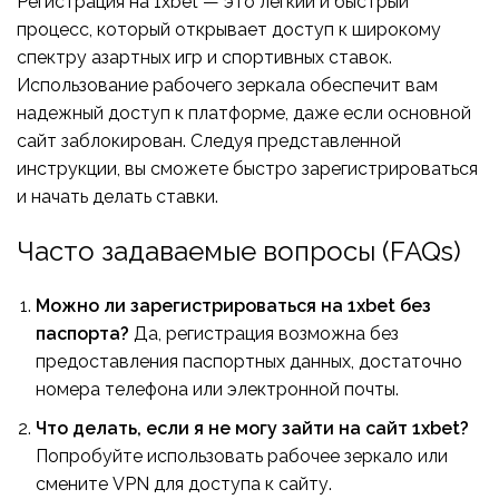
Регистрация на 1xbet — это легкий и быстрый
процесс, который открывает доступ к широкому
спектру азартных игр и спортивных ставок.
Использование рабочего зеркала обеспечит вам
надежный доступ к платформе, даже если основной
сайт заблокирован. Следуя представленной
инструкции, вы сможете быстро зарегистрироваться
и начать делать ставки.
Часто задаваемые вопросы (FAQs)
Можно ли зарегистрироваться на 1xbet без
паспорта?
Да, регистрация возможна без
предоставления паспортных данных, достаточно
номера телефона или электронной почты.
Что делать, если я не могу зайти на сайт 1xbet?
Попробуйте использовать рабочее зеркало или
смените VPN для доступа к сайту.