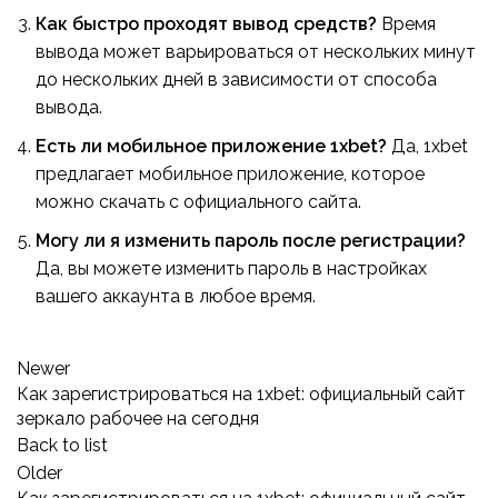
Как быстро проходят вывод средств?
Время
вывода может варьироваться от нескольких минут
до нескольких дней в зависимости от способа
вывода.
Есть ли мобильное приложение 1xbet?
Да, 1xbet
предлагает мобильное приложение, которое
можно скачать с официального сайта.
Могу ли я изменить пароль после регистрации?
Да, вы можете изменить пароль в настройках
вашего аккаунта в любое время.
Newer
Как зарегистрироваться на 1xbet: официальный сайт
зеркало рабочее на сегодня
Back to list
Older