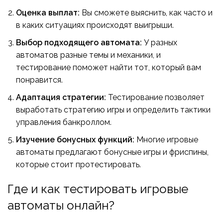
Оценка выплат:
Вы сможете выяснить, как часто и
в каких ситуациях происходят выигрыши.
Выбор подходящего автомата:
У разных
автоматов разные темы и механики, и
тестирование поможет найти тот, который вам
понравится.
Адаптация стратегии:
Тестирование позволяет
выработать стратегию игры и определить тактики
управления банкроллом.
Изучение бонусных функций:
Многие игровые
автоматы предлагают бонусные игры и фриспины,
которые стоит протестировать.
Где и как тестировать игровые
автоматы онлайн?