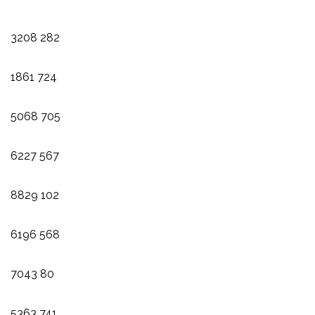
3208
282
1861
724
5068
705
6227
567
8829
102
6196
568
7043
80
5363
741