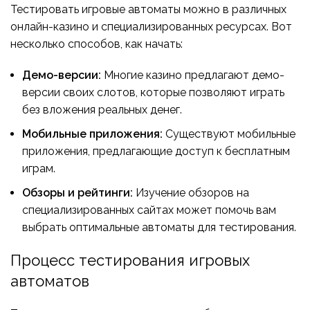
Тестировать игровые автоматы можно в различных
онлайн-казино и специализированных ресурсах. Вот
несколько способов, как начать:
Демо-версии:
Многие казино предлагают демо-
версии своих слотов, которые позволяют играть
без вложения реальных денег.
Мобильные приложения:
Существуют мобильные
приложения, предлагающие доступ к бесплатным
играм.
Обзоры и рейтинги:
Изучение обзоров на
специализированных сайтах может помочь вам
выбрать оптимальные автоматы для тестирования.
Процесс тестирования игровых
автоматов