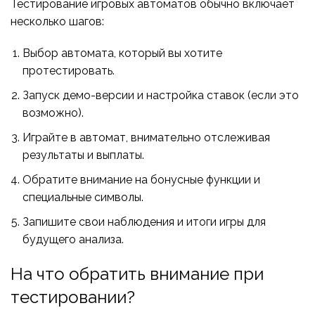
Тестирование игровых автоматов обычно включает
несколько шагов:
Выбор автомата, который вы хотите
протестировать.
Запуск демо-версии и настройка ставок (если это
возможно).
Играйте в автомат, внимательно отслеживая
результаты и выплаты.
Обратите внимание на бонусные функции и
специальные символы.
Запишите свои наблюдения и итоги игры для
будущего анализа.
На что обратить внимание при
тестировании?