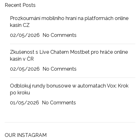
Recent Posts
Prozkoumání mobilního hraní na platformách online
kasin CZ
02/05/2026
No Comments
Zkušenost s Live Chatem Mostbet pro hráče online
kasin v ČR
02/05/2026
No Comments
Odblokuj rundy bonusowe w automatach Vox: Krok
po kroku
01/05/2026
No Comments
OUR INSTAGRAM