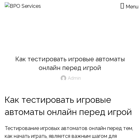
Menu
Blog
UNCATEGORIZED
Как тестировать игровые автоматы
онлайн перед игрой
Admin
Как тестировать игровые
автоматы онлайн перед игрой
Тестирование игровых автоматов онлайн перед тем,
как начать играть, является важным шагом для