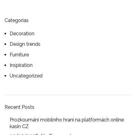
Categorías
Decoration
Design trends
Furniture
Inspiration
Uncategorized
Recent Posts
Prozkoumání mobilního hraní na platformách online
kasin CZ