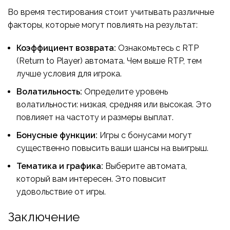
Во время тестирования стоит учитывать различные
факторы, которые могут повлиять на результат:
Коэффициент возврата:
Ознакомьтесь с RTP
(Return to Player) автомата. Чем выше RTP, тем
лучше условия для игрока.
Волатильность:
Определите уровень
волатильности: низкая, средняя или высокая. Это
повлияет на частоту и размеры выплат.
Бонусные функции:
Игры с бонусами могут
существенно повысить ваши шансы на выигрыш.
Тематика и графика:
Выберите автомата,
который вам интересен. Это повысит
удовольствие от игры.
Заключение