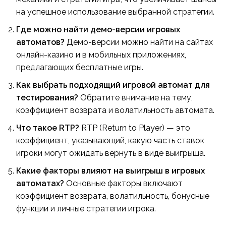
на успешное использование выбранной стратегии.
Где можно найти демо-версии игровых
автоматов?
Демо-версии можно найти на сайтах
онлайн-казино и в мобильных приложениях,
предлагающих бесплатные игры.
Как выбрать подходящий игровой автомат для
тестирования?
Обратите внимание на тему,
коэффициент возврата и волатильность автомата.
Что такое RTP?
RTP (Return to Player) — это
коэффициент, указывающий, какую часть ставок
игроки могут ожидать вернуть в виде выигрыша.
Какие факторы влияют на выигрыш в игровых
автоматах?
Основные факторы включают
коэффициент возврата, волатильность, бонусные
функции и личные стратегии игрока.