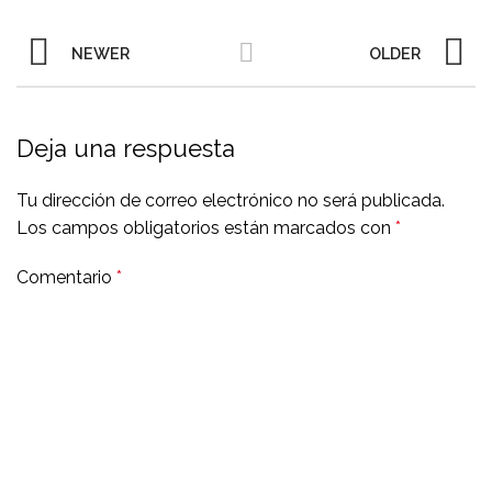
NEWER
OLDER
Deja una respuesta
Tu dirección de correo electrónico no será publicada.
Los campos obligatorios están marcados con
*
Comentario
*