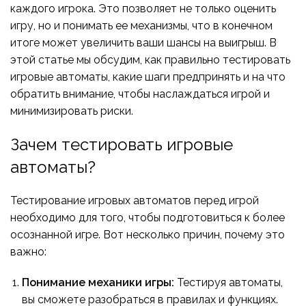
каждого игрока. Это позволяет не только оценить
игру, но и понимать ее механизмы, что в конечном
итоге может увеличить ваши шансы на выигрыш. В
этой статье мы обсудим, как правильно тестировать
игровые автоматы, какие шаги предпринять и на что
обратить внимание, чтобы наслаждаться игрой и
минимизировать риски.
Зачем тестировать игровые
автоматы?
Тестирование игровых автоматов перед игрой
необходимо для того, чтобы подготовиться к более
осознанной игре. Вот несколько причин, почему это
важно:
Понимание механики игры:
Тестируя автоматы,
вы сможете разобраться в правилах и функциях.