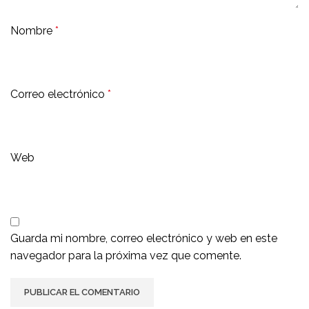
Nombre
*
Correo electrónico
*
Web
Guarda mi nombre, correo electrónico y web en este
navegador para la próxima vez que comente.