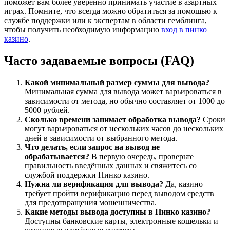
поможет вам более уверенно принимать участие в азартных
играх. Помните, что всегда можно обратиться за помощью к
службе поддержки или к экспертам в области гемблинга,
чтобы получить необходимую информацию
вход в пинко
казино
.
Часто задаваемые вопросы (FAQ)
Какой минимальный размер суммы для вывода?
Минимальная сумма для вывода может варьироваться в
зависимости от метода, но обычно составляет от 1000 до
5000 рублей.
Сколько времени занимает обработка вывода?
Сроки
могут варьироваться от нескольких часов до нескольких
дней в зависимости от выбранного метода.
Что делать, если запрос на вывод не
обрабатывается?
В первую очередь, проверьте
правильность введённых данных и свяжитесь со
службой поддержки Пинко казино.
Нужна ли верификация для вывода?
Да, казино
требует пройти верификацию перед выводом средств
для предотвращения мошенничества.
Какие методы вывода доступны в Пинко казино?
Доступны банковские карты, электронные кошельки и