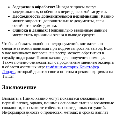
Задержки в обработке:
Иногда запросы могут
задерживаться, особенно в период высокой загрузки.
Необходимость дополнительной верификации:
Казино
может запросить дополнительные документы, если
сочтёт это необходимым.
Ошибка в данных:
Неправильно введённые данные
могут стать причиной отказа в выводе средств.
Чтобы избежать подобных недоразумений, внимательно
следите за всеми данными при подаче запроса на вывод. Если
у вас возникают вопросы, вы всегда можете обратиться в
службу поддержки Пинко казино для получения помощи.
Также полезно ознакомиться с профильным мнением эксперта
в области азартных игр:
гэмблинг-историк Кристофер
Лэндис
, который делится своим опытом и рекомендациями на
Twitter.
Заключение
Выплаты в Пинко казино могут показаться сложными на
первый взгляд, однако, понимая основные этапы и возможные
сложности, вы сможете избежать неожиданных ситуаций.
Информированность о процессах, методах и сроках выплат