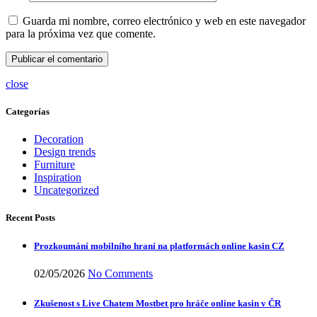
Guarda mi nombre, correo electrónico y web en este navegador
para la próxima vez que comente.
close
Categorías
Decoration
Design trends
Furniture
Inspiration
Uncategorized
Recent Posts
Prozkoumání mobilního hraní na platformách online kasin CZ
02/05/2026
No Comments
Zkušenost s Live Chatem Mostbet pro hráče online kasin v ČR