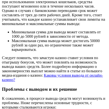
при использовании электронных кошельков, средства
поступают мгновенно или в течение нескольких часов.
Однако в случаях с банковскими переводами срок может
составлять от трех до пяти рабочих дней. Кроме того, стоит
учитывать, что каждое казино устанавливает свои лимиты на
минимальные и максимальные суммы вывода:
Минимальная сумма для вывода может составлять от
1000 до 5000 рублей в зависимости от метода.
Максимальная сумма вывода может достигать 50000
рублей за один раз, но ограничение также может
варьироваться.
Следует помнить, что зачастую казино ставит условия по
отыгрышу бонусов, что может повлиять на возможность
вывода ваших средств. Более подробную информацию о
закономерностях выплат можно найти в статье из большого
медиа-издания о казино:
Каковы условия вывода от онлайн-
казино?
Проблемы с выводом и их решение
К сожалению, в процессе вывода средств могут возникнуть и
проблемы. Ниже перечислены основные трудности, с
которыми сталкиваются игроки: