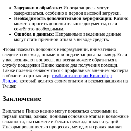
Задержки в обработке:
Иногда запросы могут
задерживаться, особенно в период высокой загрузки.
Необходимость дополнительной верификации:
Казино
может запросить дополнительные документы, если
сочтёт это необходимым.
Ошибка в данных:
Неправильно введённые данные
могут стать причиной отказа в выводе средств.
Чтобы избежать подобных недоразумений, внимательно
следите за всеми данными при подаче запроса на вывод. Если
у вас возникают вопросы, вы всегда можете обратиться в
службу поддержки Пинко казино для получения помощи.
Также полезно ознакомиться с профильным мнением эксперта
в области азартных игр:
гэмблинг-историк Кристофер
Лэндис
, который делится своим опытом и рекомендациями на
Twitter.
Заключение
Выплаты в Пинко казино могут показаться сложными на
первый взгляд, однако, понимая основные этапы и возможные
сложности, вы сможете избежать неожиданных ситуаций.
Информированность о процессах, методах и сроках выплат