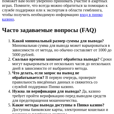
поможет вам более уверенно принимать участие в азартных
играх. Помните, что всегда можно обратиться за помощью к
службе поддержки или к экспертам в области гемблинга,
чтобы получить необходимую информацию
вход в пинко
казино
.
Часто задаваемые вопросы (FAQ)
Какой минимальный размер суммы для вывода?
Минимальная сумма для вывода может варьироваться в
зависимости от метода, но обычно составляет от 1000 до
5000 рублей.
Сколько времени занимает обработка вывода?
Сроки
могут варьироваться от нескольких часов до нескольких
дней в зависимости от выбранного метода.
Что делать, если запрос на вывод не
обрабатывается?
В первую очередь, проверьте
правильность введённых данных и свяжитесь со
службой поддержки Пинко казино.
Нужна ли верификация для вывода?
Да, казино
требует пройти верификацию перед выводом средств
для предотвращения мошенничества.
Какие методы вывода доступны в Пинко казино?
Доступны банковские карты, электронные кошельки и