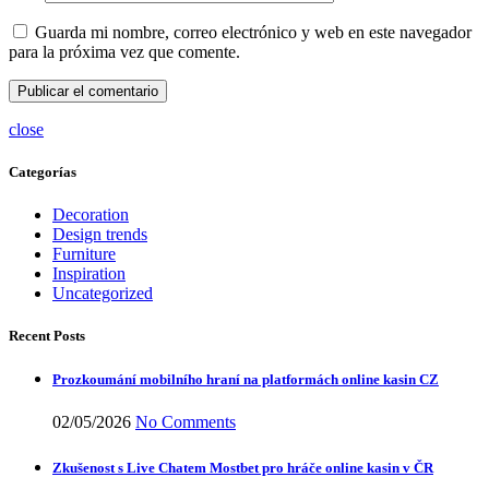
Guarda mi nombre, correo electrónico y web en este navegador
para la próxima vez que comente.
close
Categorías
Decoration
Design trends
Furniture
Inspiration
Uncategorized
Recent Posts
Prozkoumání mobilního hraní na platformách online kasin CZ
02/05/2026
No Comments
Zkušenost s Live Chatem Mostbet pro hráče online kasin v ČR