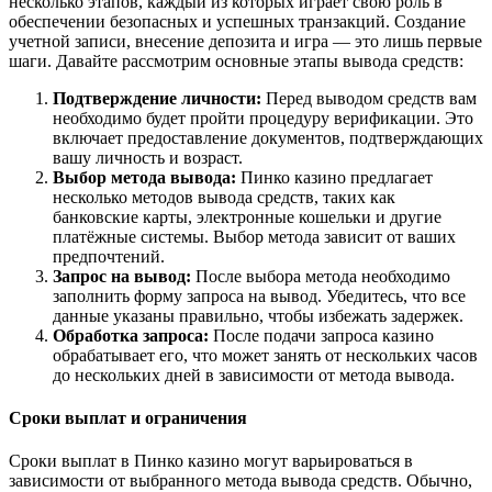
несколько этапов, каждый из которых играет свою роль в
обеспечении безопасных и успешных транзакций. Создание
учетной записи, внесение депозита и игра — это лишь первые
шаги. Давайте рассмотрим основные этапы вывода средств:
Подтверждение личности:
Перед выводом средств вам
необходимо будет пройти процедуру верификации. Это
включает предоставление документов, подтверждающих
вашу личность и возраст.
Выбор метода вывода:
Пинко казино предлагает
несколько методов вывода средств, таких как
банковские карты, электронные кошельки и другие
платёжные системы. Выбор метода зависит от ваших
предпочтений.
Запрос на вывод:
После выбора метода необходимо
заполнить форму запроса на вывод. Убедитесь, что все
данные указаны правильно, чтобы избежать задержек.
Обработка запроса:
После подачи запроса казино
обрабатывает его, что может занять от нескольких часов
до нескольких дней в зависимости от метода вывода.
Сроки выплат и ограничения
Сроки выплат в Пинко казино могут варьироваться в
зависимости от выбранного метода вывода средств. Обычно,