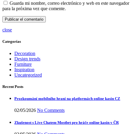
Guarda mi nombre, correo electrónico y web en este navegador
para la próxima vez que comente.
close
Categorías
Decoration
Design trends
Furniture
Inspiration
Uncategorized
Recent Posts
Prozkoumání mobilního hraní na platformách online kasin CZ
02/05/2026
No Comments
Zkušenost s Live Chatem Mostbet pro hráče online kasin v ČR