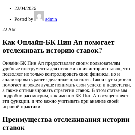
22/04/2026
Posted by
admin
22
Abr
Как Онлайн-БК Пин Ап помогает
отслеживать историю ставок?
Онлайн-БК Пин Ап предоставляет своим пользователям
удобные инструменты для отслеживания истории ставок, что
позволяет не только контролировать свои финансы, но и
анализировать ранее сделанные прогнозы. Такой функционал
помогает игрокам лучше понимать свои успехи и недостатки,
а также оптимизировать стратегии ставок. В этом статье мы
подробно рассмотрим, как именно БК Пин Ап осуществляет
эти функции, и что важно учитывать при анализе своей
игровой практики.
Преимущества отслеживания истории
ставок