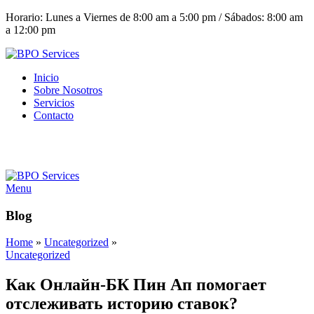
Horario: Lunes a Viernes de 8:00 am a 5:00 pm / Sábados: 8:00 am
a 12:00 pm
Inicio
Sobre Nosotros
Servicios
Contacto
(+503) 2252 1805
Solicita tu cotización
Menu
Blog
Home
»
Uncategorized
»
Uncategorized
Как Онлайн-БК Пин Ап помогает
отслеживать историю ставок?