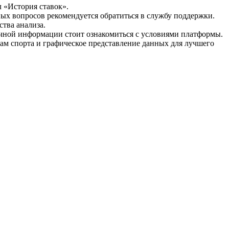
 «История ставок».
ых вопросов рекомендуется обратиться в службу поддержки.
тва анализа.
очной информации стоит ознакомиться с условиями платформы.
ам спорта и графическое представление данных для лучшего