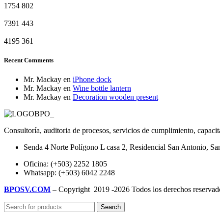
1754
802
7391
443
4195
361
Recent Comments
Mr. Mackay
en
iPhone dock
Mr. Mackay
en
Wine bottle lantern
Mr. Mackay
en
Decoration wooden present
Consultoría, auditoria de procesos, servicios de cumplimiento, capacit
Senda 4 Norte Polígono L casa 2, Residencial San Antonio, Sa
Oficina: (+503) 2252 1805
Whatsapp: (+503) 6042 2248
BPOSV.COM
– Copyright
2019 -2026 Todos los derechos reservad
Search