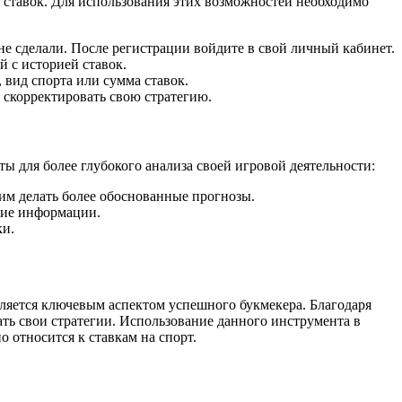
ставок. Для использования этих возможностей необходимо
не сделали. После регистрации войдите в свой личный кабинет.
й с историей ставок.
 вид спорта или сумма ставок.
 скорректировать свою стратегию.
 для более глубокого анализа своей игровой деятельности:
 им делать более обоснованные прогнозы.
тие информации.
ки.
ляется ключевым аспектом успешного букмекера. Благодаря
ть свои стратегии. Использование данного инструмента в
 относится к ставкам на спорт.