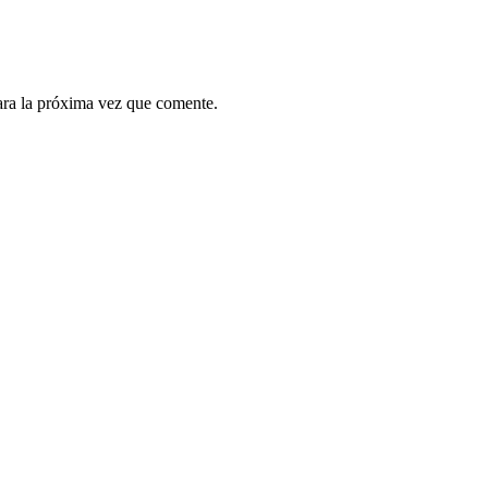
ara la próxima vez que comente.