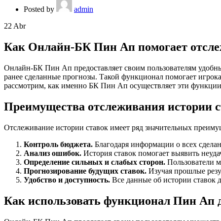
Posted by
admin
22
Abr
Как Онлайн-БК Пин Ап помогает отсле
Онлайн-БК Пин Ап предоставляет своим пользователям удобные
ранее сделанные прогнозы. Такой функционал помогает игрокам
рассмотрим, как именно БК Пин Ап осуществляет эти функции,
Преимущества отслеживания истории с
Отслеживание истории ставок имеет ряд значительных преимущ
Контроль бюджета.
Благодаря информации о всех сделан
Анализ ошибок.
История ставок помогает выявить неудач
Определение сильных и слабых сторон.
Пользователи мо
Прогнозирование будущих ставок.
Изучая прошлые резул
Удобство и доступность.
Все данные об истории ставок 
Как использовать функционал Пин Ап 