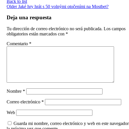
Back to list
Older
Jaké hry hrát s 50 volnými otočeními na Mostbet?
Deja una respuesta
Tu dirección de correo electrónico no será publicada.
Los campos
obligatorios están marcados con
*
Comentario
*
Nombre
*
Correo electrónico
*
Web
Guarda mi nombre, correo electrónico y web en este navegador
la próxima vez que comente.