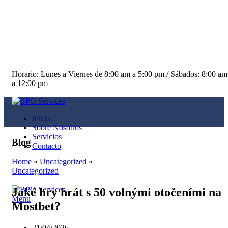
Horario: Lunes a Viernes de 8:00 am a 5:00 pm / Sábados: 8:00 am
a 12:00 pm
Inicio
Sobre Nosotros
Servicios
Blog
Contacto
Home
»
Uncategorized
»
(+503) 2252 1805
Uncategorized
Solicita tu cotización
Jaké hry hrát s 50 volnými otočeními na
Menu
Mostbet?
21/04/2026