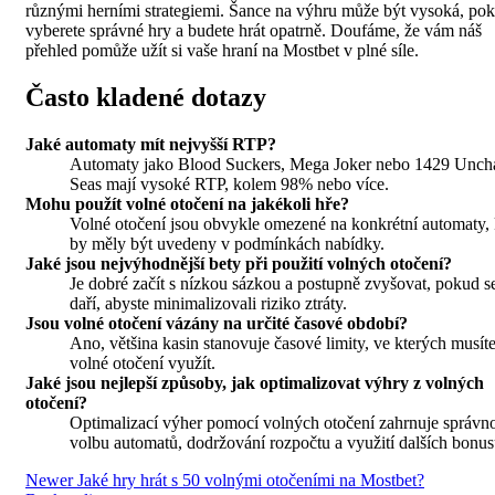
různými herními strategiemi. Šance na výhru může být vysoká, pok
vyberete správné hry a budete hrát opatrně. Doufáme, že vám náš
přehled pomůže užít si vaše hraní na Mostbet v plné síle.
Často kladené dotazy
Jaké automaty mít nejvyšší RTP?
Automaty jako Blood Suckers, Mega Joker nebo 1429 Unch
Seas mají vysoké RTP, kolem 98% nebo více.
Mohu použít volné otočení na jakékoli hře?
Volné otočení jsou obvykle omezené na konkrétní automaty, 
by měly být uvedeny v podmínkách nabídky.
Jaké jsou nejvýhodnější bety při použití volných otočení?
Je dobré začít s nízkou sázkou a postupně zvyšovat, pokud 
daří, abyste minimalizovali riziko ztráty.
Jsou volné otočení vázány na určité časové období?
Ano, většina kasin stanovuje časové limity, ve kterých musít
volné otočení využít.
Jaké jsou nejlepší způsoby, jak optimalizovat výhry z volných
otočení?
Optimalizací výher pomocí volných otočení zahrnuje správn
volbu automatů, dodržování rozpočtu a využití dalších bonus
Newer
Jaké hry hrát s 50 volnými otočeními na Mostbet?