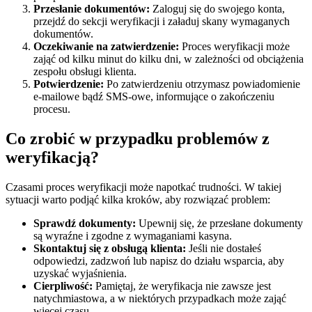
Przesłanie dokumentów:
Zaloguj się do swojego konta,
przejdź do sekcji weryfikacji i załaduj skany wymaganych
dokumentów.
Oczekiwanie na zatwierdzenie:
Proces weryfikacji może
zająć od kilku minut do kilku dni, w zależności od obciążenia
zespołu obsługi klienta.
Potwierdzenie:
Po zatwierdzeniu otrzymasz powiadomienie
e-mailowe bądź SMS-owe, informujące o zakończeniu
procesu.
Co zrobić w przypadku problemów z
weryfikacją?
Czasami proces weryfikacji może napotkać trudności. W takiej
sytuacji warto podjąć kilka kroków, aby rozwiązać problem:
Sprawdź dokumenty:
Upewnij się, że przesłane dokumenty
są wyraźne i zgodne z wymaganiami kasyna.
Skontaktuj się z obsługą klienta:
Jeśli nie dostałeś
odpowiedzi, zadzwoń lub napisz do działu wsparcia, aby
uzyskać wyjaśnienia.
Cierpliwość:
Pamiętaj, że weryfikacja nie zawsze jest
natychmiastowa, a w niektórych przypadkach może zająć
więcej czasu.