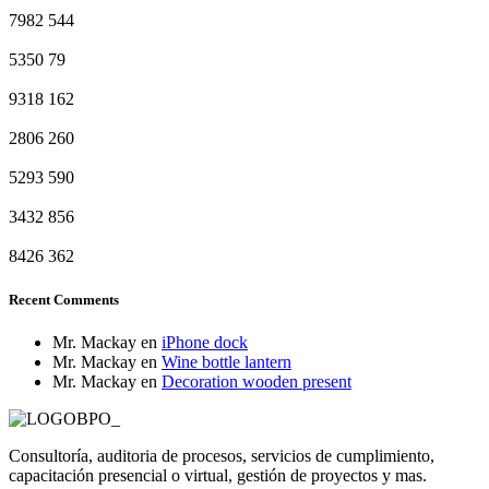
7982
544
5350
79
9318
162
2806
260
5293
590
3432
856
8426
362
Recent Comments
Mr. Mackay
en
iPhone dock
Mr. Mackay
en
Wine bottle lantern
Mr. Mackay
en
Decoration wooden present
Consultoría, auditoria de procesos, servicios de cumplimiento,
capacitación presencial o virtual, gestión de proyectos y mas.