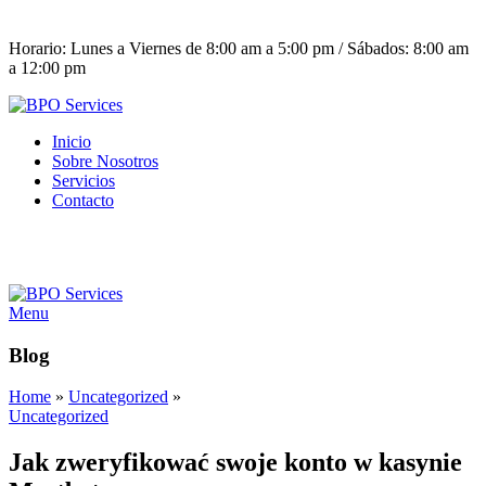
Horario: Lunes a Viernes de 8:00 am a 5:00 pm / Sábados: 8:00 am
a 12:00 pm
Inicio
Sobre Nosotros
Servicios
Contacto
(+503) 2252 1805
Solicita tu cotización
Menu
Blog
Home
»
Uncategorized
»
Uncategorized
Jak zweryfikować swoje konto w kasynie