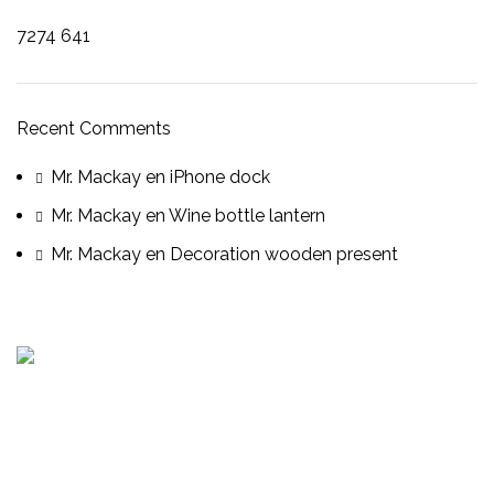
7274
641
Recent Comments
Mr. Mackay
en
iPhone dock
Mr. Mackay
en
Wine bottle lantern
Mr. Mackay
en
Decoration wooden present
Consultoría, auditoria de procesos, servicios de
cumplimiento, capacitación presencial o virtual, gestión
de proyectos y mas.