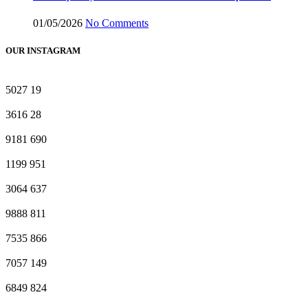
01/05/2026
No Comments
OUR INSTAGRAM
5027
19
3616
28
9181
690
1199
951
3064
637
9888
811
7535
866
7057
149
6849
824