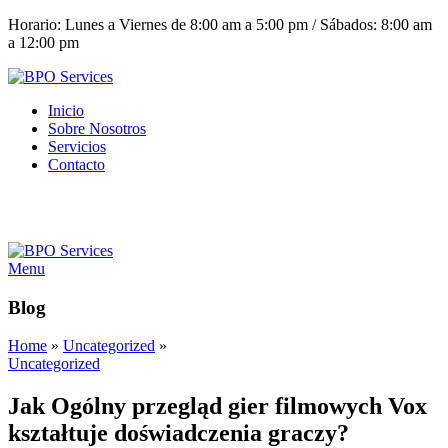
Horario: Lunes a Viernes de 8:00 am a 5:00 pm / Sábados: 8:00 am
a 12:00 pm
Inicio
Sobre Nosotros
Servicios
Contacto
(+503) 2252 1805
Solicita tu cotización
Menu
Blog
Home
»
Uncategorized
»
Uncategorized
Jak Ogólny przegląd gier filmowych Vox
kształtuje doświadczenia graczy?