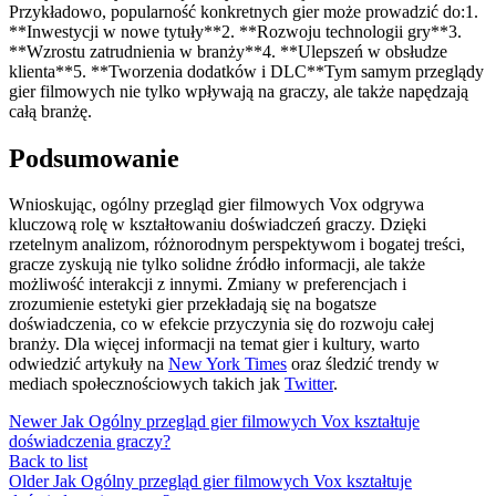
Przykładowo, popularność konkretnych gier może prowadzić do:1.
**Inwestycji w nowe tytuły**2. **Rozwoju technologii gry**3.
**Wzrostu zatrudnienia w branży**4. **Ulepszeń w obsłudze
klienta**5. **Tworzenia dodatków i DLC**Tym samym przeglądy
gier filmowych nie tylko wpływają na graczy, ale także napędzają
całą branżę.
Podsumowanie
Wnioskując, ogólny przegląd gier filmowych Vox odgrywa
kluczową rolę w kształtowaniu doświadczeń graczy. Dzięki
rzetelnym analizom, różnorodnym perspektywom i bogatej treści,
gracze zyskują nie tylko solidne źródło informacji, ale także
możliwość interakcji z innymi. Zmiany w preferencjach i
zrozumienie estetyki gier przekładają się na bogatsze
doświadczenia, co w efekcie przyczynia się do rozwoju całej
branży. Dla więcej informacji na temat gier i kultury, warto
odwiedzić artykuły na
New York Times
oraz śledzić trendy w
mediach społecznościowych takich jak
Twitter
.
Newer
Jak Ogólny przegląd gier filmowych Vox kształtuje
doświadczenia graczy?
Back to list
Older
Jak Ogólny przegląd gier filmowych Vox kształtuje