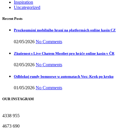
Inspiration
Uncategorized
Recent Posts
Prozkoumání mobilního hraní na platformách online kasin CZ
02/05/2026
No Comments
Zkušenost s Live Chatem Mostbet pro hráče online kasin v ČR
02/05/2026
No Comments
Odblokuj rundy bonusowe w automatach Vox: Krok po kroku
01/05/2026
No Comments
OUR INSTAGRAM
4338
955
4673
690