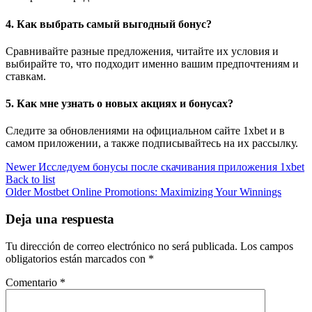
4. Как выбрать самый выгодный бонус?
Сравнивайте разные предложения, читайте их условия и
выбирайте то, что подходит именно вашим предпочтениям и
ставкам.
5. Как мне узнать о новых акциях и бонусах?
Следите за обновлениями на официальном сайте 1xbet и в
самом приложении, а также подписывайтесь на их рассылку.
Newer
Исследуем бонусы после скачивания приложения 1xbet
Back to list
Older
Mostbet Online Promotions: Maximizing Your Winnings
Deja una respuesta
Tu dirección de correo electrónico no será publicada.
Los campos
obligatorios están marcados con
*
Comentario
*