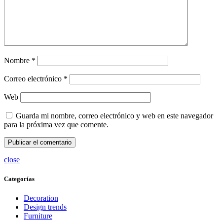
Nombre
*
Correo electrónico
*
Web
Guarda mi nombre, correo electrónico y web en este navegador
para la próxima vez que comente.
close
Categorías
Decoration
Design trends
Furniture