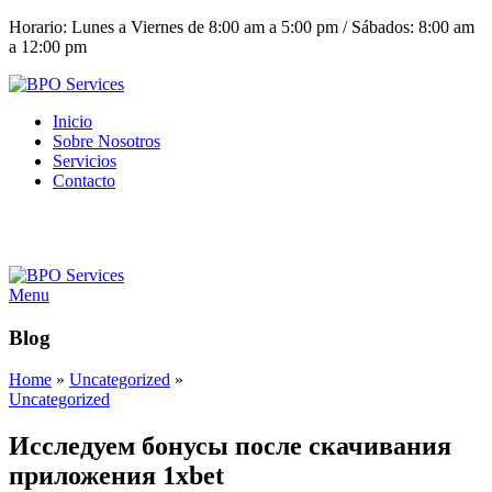
Horario: Lunes a Viernes de 8:00 am a 5:00 pm / Sábados: 8:00 am
a 12:00 pm
Inicio
Sobre Nosotros
Servicios
Contacto
(+503) 2252 1805
Solicita tu cotización
Menu
Blog
Home
»
Uncategorized
»
Uncategorized
Исследуем бонусы после скачивания
приложения 1xbet