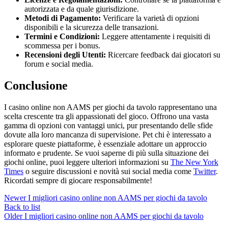
autorizzata e da quale giurisdizione.
Metodi di Pagamento:
Verificare la varietà di opzioni
disponibili e la sicurezza delle transazioni.
Termini e Condizioni:
Leggere attentamente i requisiti di
scommessa per i bonus.
Recensioni degli Utenti:
Ricercare feedback dai giocatori su
forum e social media.
Conclusione
I casino online non AAMS per giochi da tavolo rappresentano una
scelta crescente tra gli appassionati del gioco. Offrono una vasta
gamma di opzioni con vantaggi unici, pur presentando delle sfide
dovute alla loro mancanza di supervisione. Pet chi è interessato a
esplorare queste piattaforme, è essenziale adottare un approccio
informato e prudente. Se vuoi saperne di più sulla situazione dei
giochi online, puoi leggere ulteriori informazioni su
The New York
Times
o seguire discussioni e novità sui social media come
Twitter
.
Ricordati sempre di giocare responsabilmente!
Newer
I migliori casino online non AAMS per giochi da tavolo
Back to list
Older
I migliori casino online non AAMS per giochi da tavolo