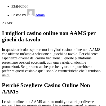
23/04/2026
Posted by
admin
23
Abr
I migliori casino online non AAMS per
giochi da tavolo
In questo articolo esploreremo i migliori casino online non AAMS
che offrono un’ampia selezione di giochi da tavolo. Per chi cerca
esperienze diverse dai casino tradizionali, queste piattaforme
presentano opzioni eccellenti, con una varietà di giochi e
promozioni. Scopriremo anche perché i giocatori potrebbero
preferire questi casino e quali sono le caratteristiche che li rendono
unici.
Perché Scegliere Casino Online Non
AAMS
I casino online non AAMS attirano molti giocatori per diverse
ragioni. Uno dei principali motivi è la maggiore varietà di giochi e