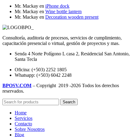
Mr. Mackay
en
iPhone dock
Mr. Mackay
en
Wine bottle lantern
Mr. Mackay
en
Decoration wooden present
Consultoría, auditoria de procesos, servicios de cumplimiento,
capacitación presencial o virtual, gestión de proyectos y mas.
Senda 4 Norte Polígono L casa 2, Residencial San Antonio,
Santa Tecla
Oficina: (+503) 2252 1805
Whatsapp: (+503) 6042 2248
BPOSV.COM
– Copyright
2019 -2026 Todos los derechos
reservados.
Search
Home
Servicios
Contacto
Sobre Nosotros
Blog