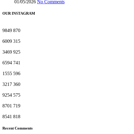
01/05/2026
No Comments
OUR INSTAGRAM
9849
870
6009
315
3469
925
6594
741
1555
596
3217
360
9254
575
8701
719
8541
818
Recent Comments