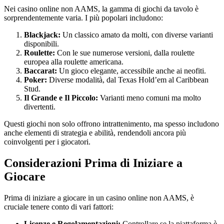
Nei casino online non AAMS, la gamma di giochi da tavolo è
sorprendentemente varia. I più popolari includono:
Blackjack:
Un classico amato da molti, con diverse varianti
disponibili.
Roulette:
Con le sue numerose versioni, dalla roulette
europea alla roulette americana.
Baccarat:
Un gioco elegante, accessibile anche ai neofiti.
Poker:
Diverse modalità, dal Texas Hold’em al Caribbean
Stud.
Il Grande e Il Piccolo:
Varianti meno comuni ma molto
divertenti.
Questi giochi non solo offrono intrattenimento, ma spesso includono
anche elementi di strategia e abilità, rendendoli ancora più
coinvolgenti per i giocatori.
Considerazioni Prima di Iniziare a
Giocare
Prima di iniziare a giocare in un casino online non AAMS, è
cruciale tenere conto di vari fattori:
Licenze e Regolamentazioni:
Controllare se la piattaforma è