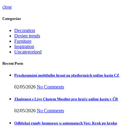
close
Categorías
Decoration
Design trends
Furniture
Inspiration
Uncategorized
Recent Posts
Prozkoumání mobilního hraní na platformách online kasin CZ
02/05/2026
No Comments
Zkušenost s Live Chatem Mostbet pro hráče online kasin v ČR
02/05/2026
No Comments
Odblokuj rundy bonusowe w automatach Vox: Krok po kroku