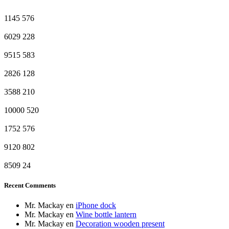
1145
576
6029
228
9515
583
2826
128
3588
210
10000
520
1752
576
9120
802
8509
24
Recent Comments
Mr. Mackay
en
iPhone dock
Mr. Mackay
en
Wine bottle lantern
Mr. Mackay
en
Decoration wooden present