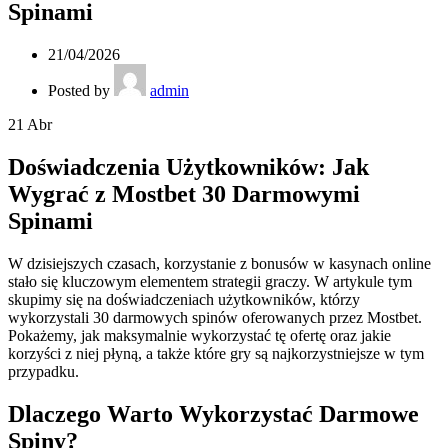
Spinami
21/04/2026
Posted by
admin
21
Abr
Doświadczenia Użytkowników: Jak
Wygrać z Mostbet 30 Darmowymi
Spinami
W dzisiejszych czasach, korzystanie z bonusów w kasynach online
stało się kluczowym elementem strategii graczy. W artykule tym
skupimy się na doświadczeniach użytkowników, którzy
wykorzystali 30 darmowych spinów oferowanych przez Mostbet.
Pokażemy, jak maksymalnie wykorzystać tę ofertę oraz jakie
korzyści z niej płyną, a także które gry są najkorzystniejsze w tym
przypadku.
Dlaczego Warto Wykorzystać Darmowe
Spiny?