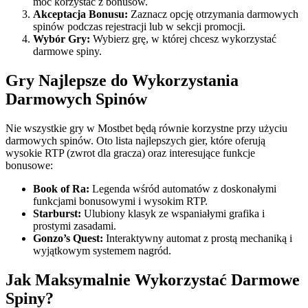
móc korzystać z bonusów.
Akceptacja Bonusu:
Zaznacz opcję otrzymania darmowych
spinów podczas rejestracji lub w sekcji promocji.
Wybór Gry:
Wybierz grę, w której chcesz wykorzystać
darmowe spiny.
Gry Najlepsze do Wykorzystania
Darmowych Spinów
Nie wszystkie gry w Mostbet będą równie korzystne przy użyciu
darmowych spinów. Oto lista najlepszych gier, które oferują
wysokie RTP (zwrot dla gracza) oraz interesujące funkcje
bonusowe:
Book of Ra:
Legenda wśród automatów z doskonałymi
funkcjami bonusowymi i wysokim RTP.
Starburst:
Ulubiony klasyk ze wspaniałymi grafika i
prostymi zasadami.
Gonzo’s Quest:
Interaktywny automat z prostą mechaniką i
wyjątkowym systemem nagród.
Jak Maksymalnie Wykorzystać Darmowe
Spiny?