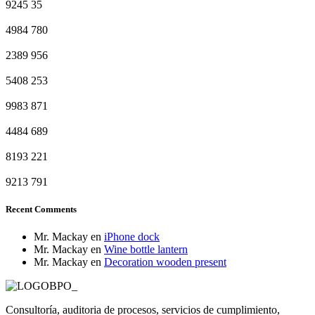
9245
35
4984
780
2389
956
5408
253
9983
871
4484
689
8193
221
9213
791
Recent Comments
Mr. Mackay
en
iPhone dock
Mr. Mackay
en
Wine bottle lantern
Mr. Mackay
en
Decoration wooden present
Consultoría, auditoria de procesos, servicios de cumplimiento,