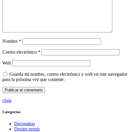
Nombre
*
Correo electrónico
*
Web
Guarda mi nombre, correo electrónico y web en este navegador
para la próxima vez que comente.
close
Categorías
Decoration
Design trends