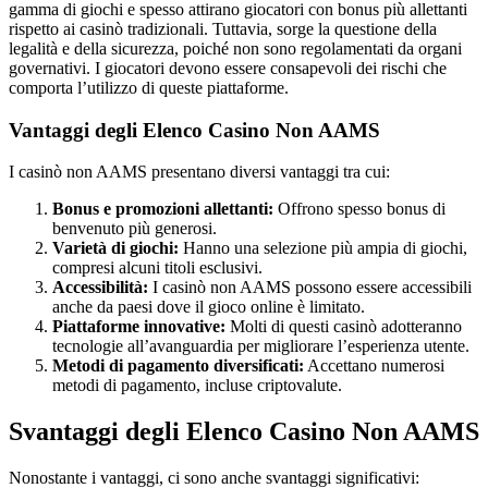
gamma di giochi e spesso attirano giocatori con bonus più allettanti
rispetto ai casinò tradizionali. Tuttavia, sorge la questione della
legalità e della sicurezza, poiché non sono regolamentati da organi
governativi. I giocatori devono essere consapevoli dei rischi che
comporta l’utilizzo di queste piattaforme.
Vantaggi degli Elenco Casino Non AAMS
I casinò non AAMS presentano diversi vantaggi tra cui:
Bonus e promozioni allettanti:
Offrono spesso bonus di
benvenuto più generosi.
Varietà di giochi:
Hanno una selezione più ampia di giochi,
compresi alcuni titoli esclusivi.
Accessibilità:
I casinò non AAMS possono essere accessibili
anche da paesi dove il gioco online è limitato.
Piattaforme innovative:
Molti di questi casinò adotteranno
tecnologie all’avanguardia per migliorare l’esperienza utente.
Metodi di pagamento diversificati:
Accettano numerosi
metodi di pagamento, incluse criptovalute.
Svantaggi degli Elenco Casino Non AAMS
Nonostante i vantaggi, ci sono anche svantaggi significativi: