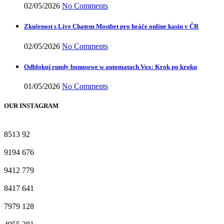
02/05/2026
No Comments
Zkušenost s Live Chatem Mostbet pro hráče online kasin v ČR
02/05/2026
No Comments
Odblokuj rundy bonusowe w automatach Vox: Krok po kroku
01/05/2026
No Comments
OUR INSTAGRAM
8513
92
9194
676
9412
779
8417
641
7979
128