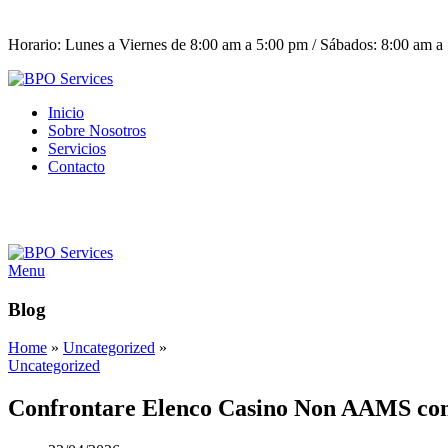
Horario: Lunes a Viernes de 8:00 am a 5:00 pm / Sábados: 8:00 am a
Inicio
Sobre Nosotros
Servicios
Contacto
Menu
Blog
Home
»
Uncategorized
»
Uncategorized
Confrontare Elenco Casino Non AAMS co