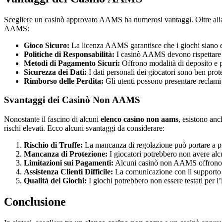
Scegliere un casinò approvato AAMS ha numerosi vantaggi. Oltre alla s
AAMS:
Gioco Sicuro:
La licenza AAMS garantisce che i giochi siano eq
Politiche di Responsabilità:
I casinò AAMS devono rispettare 
Metodi di Pagamento Sicuri:
Offrono modalità di deposito e pr
Sicurezza dei Dati:
I dati personali dei giocatori sono ben protet
Rimborso delle Perdita:
Gli utenti possono presentare reclami p
Svantaggi dei Casinò Non AAMS
Nonostante il fascino di alcuni
elenco casino non aams
, esistono anc
rischi elevati. Ecco alcuni svantaggi da considerare:
Rischio di Truffe:
La mancanza di regolazione può portare a pr
Mancanza di Protezione:
I giocatori potrebbero non avere alcu
Limitazioni sui Pagamenti:
Alcuni casinò non AAMS offrono m
Assistenza Clienti Difficile:
La comunicazione con il supporto p
Qualità dei Giochi:
I giochi potrebbero non essere testati per l’i
Conclusione