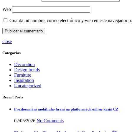
Web
Guarda mi nombre, correo electrónico y web en este navegador p
close
Categorías
Decoration
Design trends
Furniture
Inspiration
Uncategorized
Recent Posts
Prozkoumání mobilního hraní na platformách online kasin CZ
02/05/2026
No Comments