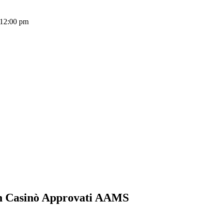
 12:00 pm
(+503) 2252 1805
Solicita tu cotización
n Casinò Approvati AAMS