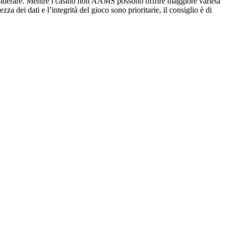
iderare. Mentre i casinò non AAMS possono offrire maggiore varietà
 dei dati e l’integrità del gioco sono prioritarie, il consiglio è di