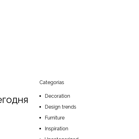
Categorías
Decoration
егодня
Design trends
Furniture
Inspiration