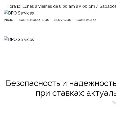
Horario: Lunes a Viernes de 8:00 am a 5:00 pm / Sábado
INICIO
SOBRE NOSOTROS
SERVICIOS
CONTACTO
Blog
Безопасность и надежность
при ставках: актуал
Po