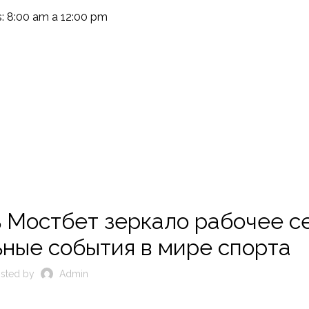
s: 8:00 am a 12:00 pm
(+503) 2252 1805
Solicita tu cotización
UNCATEGORIZED
 Мостбет зеркало рабочее с
ьные события в мире спорта
sted by
Admin