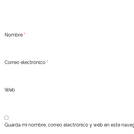
Nombre
*
Correo electrónico
*
Web
Guarda mi nombre, correo electrónico y web en este nave