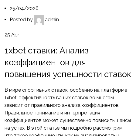
25/04/2026
Posted by
admin
25
Abr
1xbet ставки: Анализ
коэффициентов для
повышения успешности ставок
В мире спортивных ставок, особенно на платформе
1xbet, эффективность ваших ставок во многом
зависит от правильного анализа коэффициентов.
Правильное понимание и интерпретация
коэффициентов может существенно повысить шансы
на успех. В этой статье мы подробно рассмотрим,
что такое коэффициенты, как их анализировать и