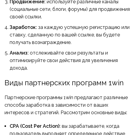
Продвижение:
используйте различные каналы
(социальные сети, блоги, форумы) для продвижения
своей ссылки.
Заработок:
за каждую успешную регистрацию или
ставку, сделанную по вашей ссылке, вы будете
получать вознаграждение.
Анализ:
отслеживайте свои результаты и
оптимизируйте свои действия для увеличения
дохода.
Виды партнерских программ 1win
Партнерские программы 1win предлагают различные
способы заработка в зависимости от ваших
интересов и стратегий. Рассмотрим основные виды:
CPA (Cost Per Action):
вы зарабатываете, когда
пользователь выполняет определенное действие,