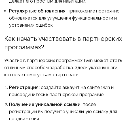
делает его простым для навигации.
Регулярные обновления:
приложение постоянно
обновляется для улучшения функциональности и
устранения ошибок.
Как начать участвовать в партнерских
программах?
Участие в партнерских программах 1win может стать
отличным способом заработка. Здесь указаны шаги,
которые помогут вам стартовать:
Регистрация:
создайте аккаунт на сайте 1win и
присоединитесь к партнерской программе.
Получение уникальной ссылки:
после
регистрации вы получите уникальную ссылку для
продвижения.