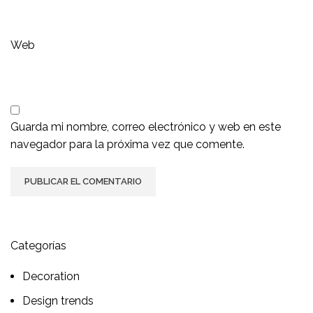
Web
Guarda mi nombre, correo electrónico y web en este
navegador para la próxima vez que comente.
Categorías
Decoration
Design trends