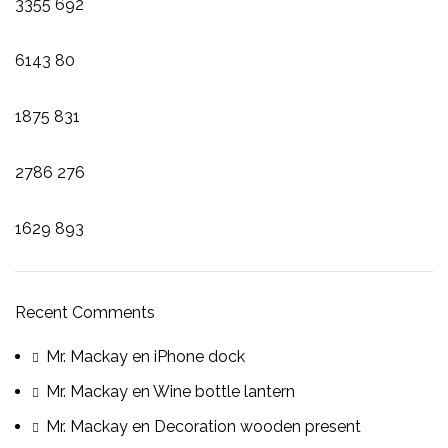
3355
692
6143
80
1875
831
2786
276
1629
893
Recent Comments
Mr. Mackay
en
iPhone dock
Mr. Mackay
en
Wine bottle lantern
Mr. Mackay
en
Decoration wooden present