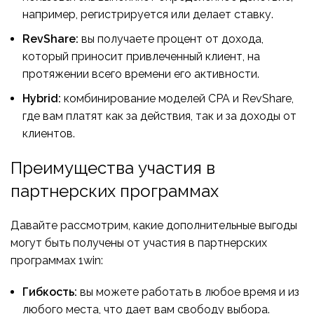
например, регистрируется или делает ставку.
RevShare:
вы получаете процент от дохода,
который приносит привлеченный клиент, на
протяжении всего времени его активности.
Hybrid:
комбинирование моделей CPA и RevShare,
где вам платят как за действия, так и за доходы от
клиентов.
Преимущества участия в
партнерских программах
Давайте рассмотрим, какие дополнительные выгоды
могут быть получены от участия в партнерских
программах 1win:
Гибкость:
вы можете работать в любое время и из
любого места, что дает вам свободу выбора.