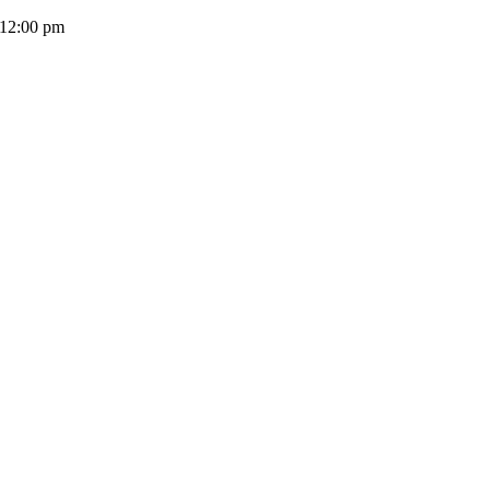
 12:00 pm
(+503) 2252 1805
Solicita tu cotización